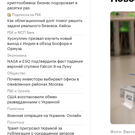
криптообмена: бизнес подорожает в
десятки раз
Подписка на РБК
Как облигационный долг помог решить
задачи реального бизнеса. Кейсы
РБК и МСП Банк
Хуснуллин призвал изучить новый
выход к Индии в обход Босфора и
Ормуза
Экономика
NASA и ESO подтвердили факт падения
верхней ступени Falcon 9 на Луну
Общество
Почему инвесторы выбирают офисы в
оживленных районах Москвы
РБК и Upside
США восстановили обмен
разведданными с Украиной
Политика
Военная операция на Украине. Онлайн
Политика
Трамп пригрозил тюрьмой за
Фото: Вест
публикации о сокращении запасов