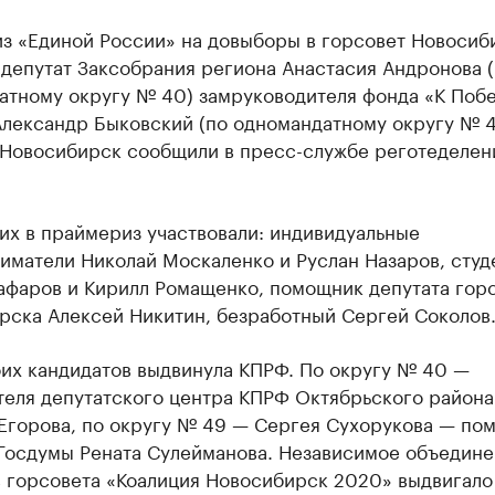
з «Единой России» на довыборы в горсовет Новосиб
депутат Заксобрания региона Анастасия Андронова 
атному округу № 40) замруководителя фонда «К Поб
Александр Быковский (по одномандатному округу № 4
 Новосибирск сообщили в пресс-службе реготеделен
их в праймериз участвовали: индивидуальные
иматели Николай Москаленко и Руслан Назаров, студ
афаров и Кирилл Ромащенко, помощник депутата гор
рска Алексей Никитин, безработный Сергей Соколов
оих кандидатов выдвинула КПРФ. По округу № 40 —
теля депутатского центра КПРФ Октябрьского района
Егорова, по округу № 49 — Сергея Сухорукова — по
 Госдумы Рената Сулейманова. Независимое объедин
в горсовета «Коалиция Новосибирск 2020» выдвигало