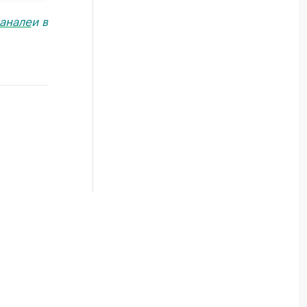
анале
и в