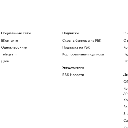
Социальные сети
Подписки
РБ
ВКонтакте
Скрыть баннеры на РБК
О 
Одноклассники
Подписка на РБК
Ко
Telegram
Корпоративная подписка
Ре
Дзен
Ра
Уведомления
RSS Новости
Др
Об
Ко
до
Хо
Ре
Зн
Са
РБ