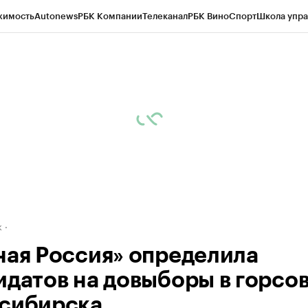
жимость
Autonews
РБК Компании
Телеканал
РБК Вино
Спорт
Школа упра
д
Стиль
Крипто
РБК Бизнес-среда
Дискуссионный клуб
Исследования
К
рагентов
Политика
Экономика
Бизнес
Технологии и медиа
Финансы
Рын
к
ная Россия» определила
идатов на довыборы в горсо
сибирска