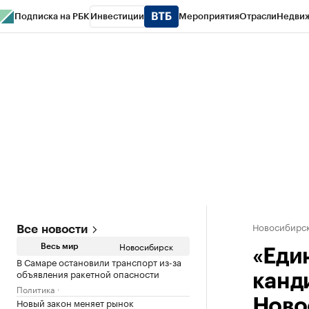
Подписка на РБК
Инвестиции
Мероприятия
Отрасли
Недви
РБК Курсы
РБК Life
Тренды
Визионеры
Национальные проекты
Горо
Спецпроекты СПб
Конференции СПб
Спецпроекты
Проверка конт
Новосибирс
Все новости
Новосибирск
Весь мир
«Еди
В Самаре остановили транспорт из-за
объявления ракетной опасности
канд
Политика
Новый закон меняет рынок
Ново