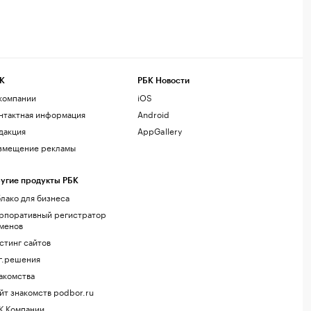
К
РБК Новости
компании
iOS
нтактная информация
Android
дакция
AppGallery
змещение рекламы
угие продукты РБК
лако для бизнеса
рпоративный регистратор
менов
стинг сайтов
г.решения
акомства
йт знакомств podbor.ru
К Компании