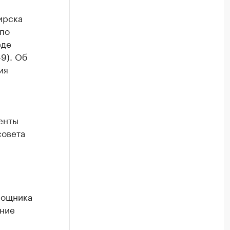
ирска
(по
еде
9). Об
ия
енты
совета
.
мощника
ение