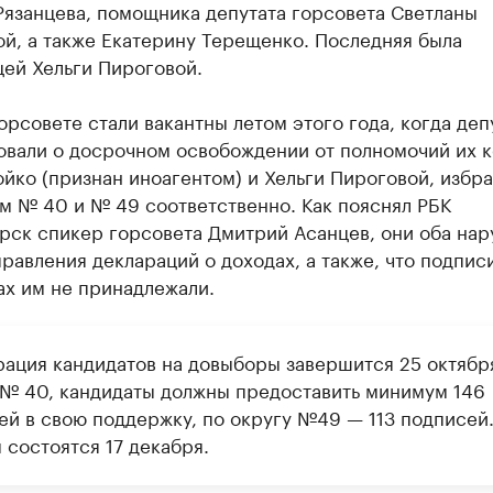
Рязанцева, помощника депутата горсовета Светланы
й, а также Екатерину Терещенко. Последняя была
ей Хельги Пироговой.
орсовете стали вакантны летом этого года, когда деп
овали о досрочном освобождении от полномочий их к
йко (признан иноагентом) и Хельги Пироговой, избр
м № 40 и № 49 соответственно. Как пояснял РБК
рск спикер горсовета Дмитрий Асанцев, они оба на
равления деклараций о доходах, а также, что подписи
ах им не принадлежали.
рация кандидатов на довыборы завершится 25 октябр
 № 40, кандидаты должны предоставить минимум 146
ей в свою поддержку, по округу №49 — 113 подписей
 состоятся 17 декабря.