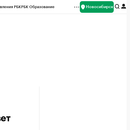
Новосибирск
вления РБК
РБК Образование
редитные рейтинги
Франшизы
Газета
ок наличной валюты
вет