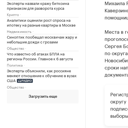
Михаила 
Эксперты назвали кражу биткоина
признаком для разворота курса
Каверзино
Крипто
помощниц
Аналитики оценили рост спроса на
ипотеку на разные квартиры в Москве
Места в г
Недвижимость
Синоптик пообещал москвичам жару и
проголос
небольшие дожди с грозами
Сергея Бо
Общество
по округа
Что известно об атаках БПЛА на
регионы России. Главное к 6 августа
Новосиби
Политика
сроки нап
Эксперты объяснили, как россияне
документ
меняют отношение к обучению в вузах
США
РАДИО
Общество
Регист
Загрузить еще
округу
подпис
выборы