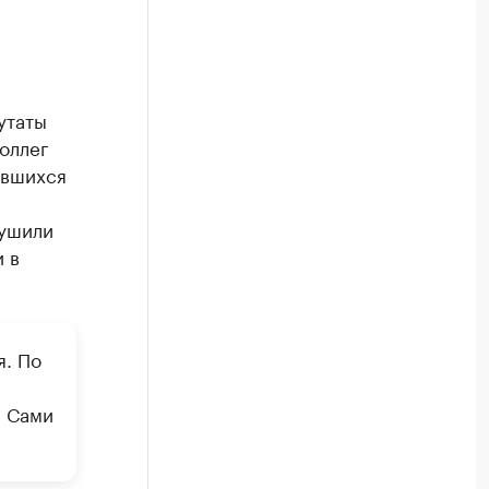
утаты
оллег
авшихся
рушили
 в
я. По
. Сами