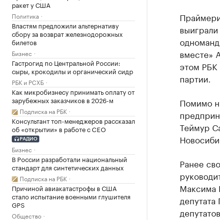
ракет у США
Праймери
Политика
Властям предложили альтернативу
выиграли 
сбору за возврат железнодорожных
одноманд
билетов
вместе» 
Бизнес
Гастрогид по Центральной России:
этом РБК
сыры, крокодилы и органический сидр
партии.
РБК и РСХБ
Как микробизнесу принимать оплату от
зарубежных заказчиков в 2026-м
Помимо н
Подписка на РБК
предприн
Консультант топ-менеджеров рассказал
Теймур С
об «открытии» в работе с CEO
Новосиби
РАДИО
Бизнес
В России разработали национальный
Ранее св
стандарт для синтетических данных
руководи
Подписка на РБК
Максима 
Причиной авиакатастрофы в США
стало испытание военными глушителя
депутата
GPS
депутато
Общество