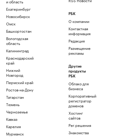
RSS Новости
и область
Екатеринбург
РБК
Новосибирск
О компании
Омск
Контактная
Башкортостан
информация
Вологодская
Редакция
область
Размещение
Калининград
рекламы
Краснодарский
край
Другие
Нижний
продукты
Новгород
РБК
Пермский край
Облако для
бизнеса
Ростов-на-Дону
Корпоративный
Татарстан
регистратор
Тюмень
доменов
Черноземье
Хостинг
сайтов
Кавказ
Рег.решения
Карелия
Знакомства
Мурманск