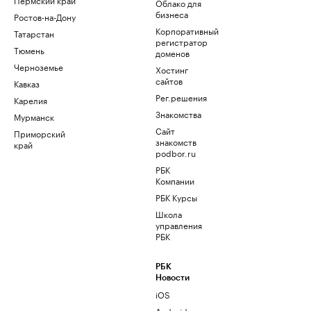
Облако для
бизнеса
Ростов-на-Дону
Корпоративный
Татарстан
регистратор
Тюмень
доменов
Черноземье
Хостинг
сайтов
Кавказ
Рег.решения
Карелия
Знакомства
Мурманск
Сайт
Приморский
знакомств
край
podbor.ru
РБК
Компании
РБК Курсы
Школа
управления
РБК
РБК
Новости
iOS
Android