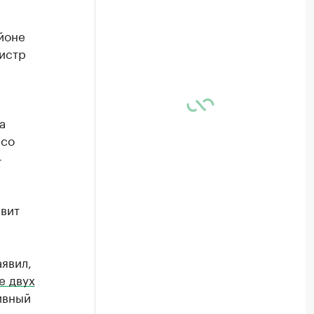
йоне
нистр
а
 со
-
авит
явил,
е двух
ивный