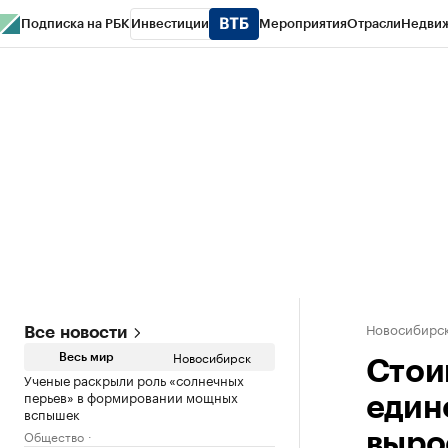
Подписка на РБК
Инвестиции
Мероприятия
Отрасли
Недви
РБК Курсы
РБК Life
Тренды
Визионеры
Национальные проекты
Горо
Спецпроекты СПб
Конференции СПб
Спецпроекты
Проверка конт
Новосибирс
Все новости
Новосибирск
Весь мир
Стои
Ученые раскрыли роль «солнечных
перьев» в формировании мощных
един
вспышек
Общество
вырос