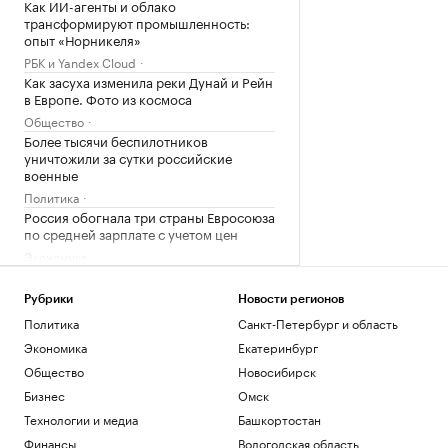
Как ИИ-агенты и облако
трансформируют промышленность:
опыт «Норникеля»
РБК и Yandex Cloud
Как засуха изменила реки Дунай и Рейн
в Европе. Фото из космоса
Общество
Более тысячи беспилотников
уничтожили за сутки российские
военные
Политика
Россия обогнала три страны Евросоюза
по средней зарплате с учетом цен
Экономика
В Сеуле обыскали офис KFA из-за
назначения экс-тренера сборной по
Рубрики
Новости регионов
футболу
Политика
Санкт-Петербург и область
Спорт
Экономика
Екатеринбург
Загрузить еще
Общество
Новосибирск
Бизнес
Омск
Технологии и медиа
Башкортостан
Финансы
Вологодская область