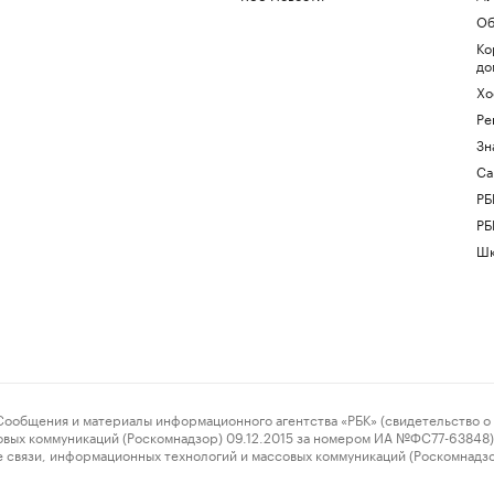
Об
Ко
до
Хо
Ре
Зн
Са
РБ
РБ
Шк
ения и материалы информационного агентства «РБК» (свидетельство о 
овых коммуникаций (Роскомнадзор) 09.12.2015 за номером ИА №ФС77-63848) 
 связи, информационных технологий и массовых коммуникаций (Роскомнадз