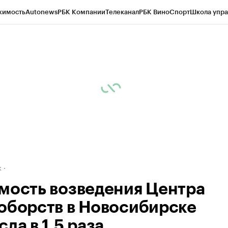
жимость
Autonews
РБК Компании
Телеканал
РБК Вино
Спорт
Школа упра
д
Стиль
Крипто
РБК Бизнес-среда
Дискуссионный клуб
Исследования
К
рагентов
Политика
Экономика
Бизнес
Технологии и медиа
Финансы
Рын
к
мость возведения Центра
оборств в Новосибирске
ла в 1,5 раза