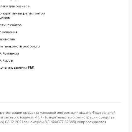
лако для бизнеса
рпоративный регистратор
менов
стинг сайтов
г.решения
акомства
йт знакомств podbor.ru
К Компании
К Курсы
ола управления РБК
регистрации средства массовой информации выдано Федеральной
и сетевого издания «РБК» (свидетельство о регистрации средства
ор) 03.12.2021 за номером ЭЛ №ФС77-82385) сопровождаются