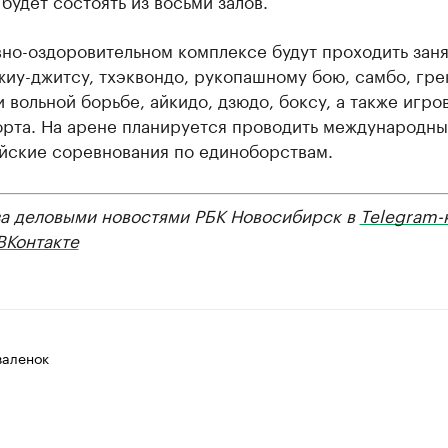
будет состоять из восьми залов.
но-оздоровительном комплексе будут проходить заня
жиу-джитсу, тхэквондо, рукопашному бою, самбо, гре
 вольной борьбе, айкидо, дзюдо, боксу, а также игро
орта. На арене планируется проводить международны
йские соревнования по единоборствам.
за деловыми новостями РБК Новосибирск в
Telegram-
ВКонтакте
валенок