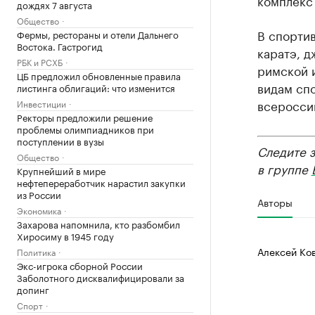
комплекс 
дождях 7 августа
Общество
В спортив
Фермы, рестораны и отели Дальнего
Востока. Гастрогид
каратэ, д
РБК и РСХБ
римской и
ЦБ предложил обновленные правила
видам сп
листинга облигаций: что изменится
всеросси
Инвестиции
Ректоры предложили решение
проблемы олимпиадников при
поступлении в вузы
Следите 
Общество
в группе
Крупнейший в мире
нефтепереработчик нарастил закупки
из России
Авторы
Экономика
Захарова напомнила, кто разбомбил
Хиросиму в 1945 году
Алексей Ко
Политика
Экс-игрока сборной России
Заболотного дисквалифицировали за
допинг
Спорт