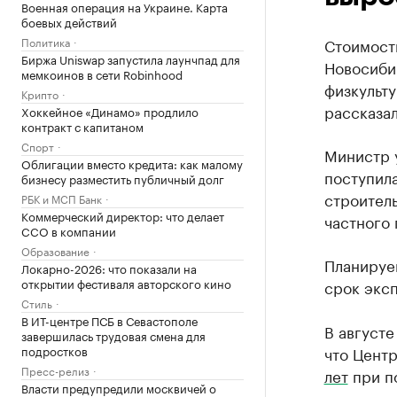
Военная операция на Украине. Карта
боевых действий
Политика
Стоимост
Биржа Uniswap запустила лаунчпад для
Новосибир
мемкоинов в сети Robinhood
физкульт
Крипто
рассказал
Хоккейное «Динамо» продлило
контракт с капитаном
Спорт
Министр у
Облигации вместо кредита: как малому
поступил
бизнесу разместить публичный долг
строител
РБК и МСП Банк
Коммерческий директор: что делает
частного 
CCO в компании
Образование
Планируем
Локарно-2026: что показали на
открытии фестиваля авторского кино
срок эксп
Стиль
В ИТ-центре ПСБ в Севастополе
В августе
завершилась трудовая смена для
подростков
что Цент
Пресс-релиз
лет
при п
Власти предупредили москвичей о