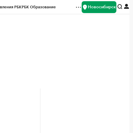
Новосибирск
вления РБК
РБК Образование
редитные рейтинги
Франшизы
Газета
ок наличной валюты