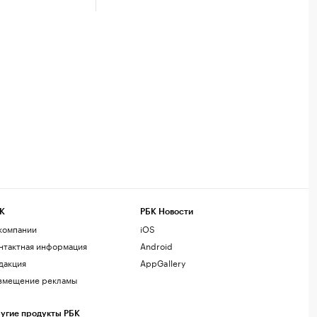
К
РБК Новости
компании
iOS
нтактная информация
Android
дакция
AppGallery
змещение рекламы
угие продукты РБК