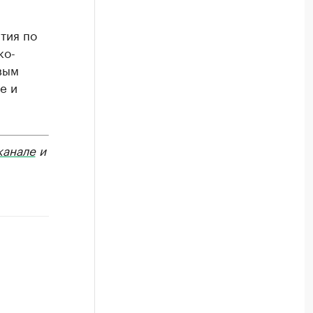
тия по
ко-
вым
е и
канале
и