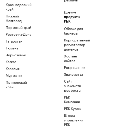
Краснодарский
край
Другие
Нижний
продукты
Новгород
РБК
Пермский край
Облако для
бизнеса
Ростов-на-Дону
Корпоративный
Татарстан
регистратор
Тюмень
доменов
Черноземье
Хостинг
сайтов
Кавказ
Рег.решения
Карелия
Знакомства
Мурманск
Сайт
Приморский
знакомств
край
podbor.ru
РБК
Компании
РБК Курсы
Школа
управления
РБК