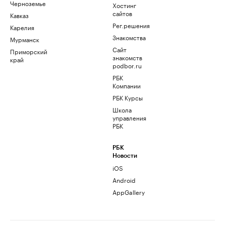
Черноземье
Хостинг
сайтов
Кавказ
Рег.решения
Карелия
Знакомства
Мурманск
Сайт
Приморский
знакомств
край
podbor.ru
РБК
Компании
РБК Курсы
Школа
управления
РБК
РБК
Новости
iOS
Android
AppGallery