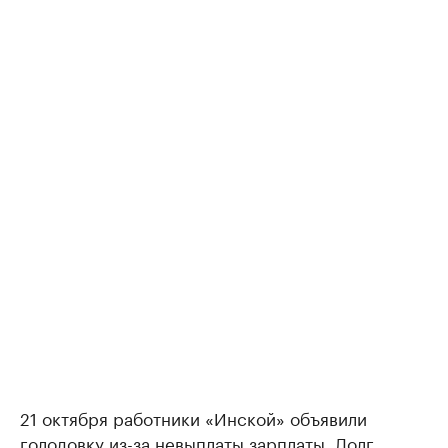
21 октября работники «Инской» объявили
голодовку из-за невыплаты зарплаты. Долг