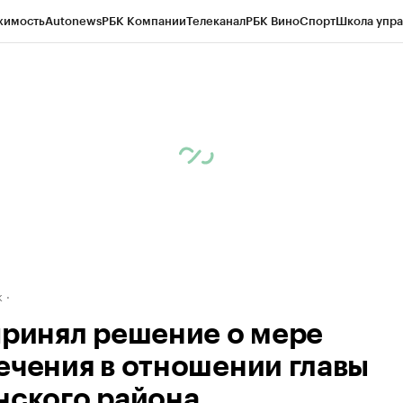
жимость
Autonews
РБК Компании
Телеканал
РБК Вино
Спорт
Школа упра
д
Стиль
Крипто
РБК Бизнес-среда
Дискуссионный клуб
Исследования
К
рагентов
Политика
Экономика
Бизнес
Технологии и медиа
Финансы
Рын
к
принял решение о мере
ечения в отношении главы
нского района