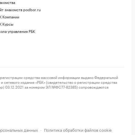
акомства
йт знакомств podbor.ru
К Компании
К Курсы
ола управления РБК
регистрации средства массовой информации выдано Федеральной
и сетевого издания «РБК» (свидетельство о регистрации средства
ор) 03.12.2021 за номером ЭЛ №ФС77-82385) сопровождаются
ерсональных данных
Политика обработки файлов cookie
·