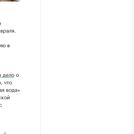
е
враля.
ию в
е дело
о
, что
ая вода»
ской
с