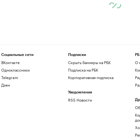
Социальные сети
Подписки
РБ
ВКонтакте
Скрыть баннеры на РБК
О 
Одноклассники
Подписка на РБК
Ко
Telegram
Корпоративная подписка
Ре
Дзен
Ра
Уведомления
RSS Новости
Др
Об
Ко
до
Хо
Ре