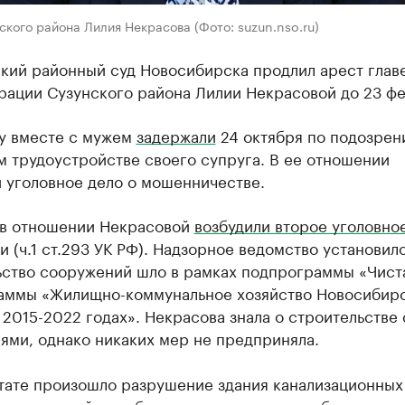
ского района Лилия Некрасова (Фото: suzun.nso.ru)
кий районный суд Новосибирска продлил арест глав
рации Сузунского района Лилии Некрасовой до 23 фе
у вместе с мужем
задержали
24 октября по подозрен
 трудоустройстве своего супруга. В ее отношении
 уголовное дело о мошенничестве.
 в отношении Некрасовой
возбудили второе уголовно
и (ч.1 ст.293 УК РФ). Надзорное ведомство установило
ьство сооружений шло в рамках подпрограммы «Чист
аммы «Жилищно-коммунальное хозяйство Новосибир
 2015-2022 годах». Некрасова знала о строительстве 
ями, однако никаких мер не предприняла.
ьтате произошло разрушение здания канализационных