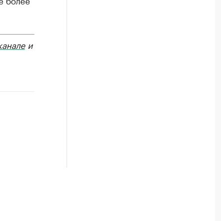
е более
канале
и