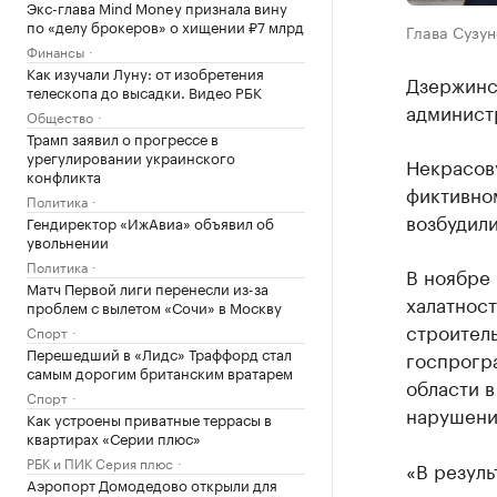
Экс-глава Mind Money признала вину
по «делу брокеров» о хищении ₽7 млрд
Глава Сузун
Финансы
Как изучали Луну: от изобретения
Дзержинс
телескопа до высадки. Видео РБК
админист
Общество
Трамп заявил о прогрессе в
урегулировании украинского
Некрасов
конфликта
фиктивном
Политика
возбудили
Гендиректор «ИжАвиа» объявил об
увольнении
Политика
В ноябре
Матч Первой лиги перенесли из-за
халатност
проблем с вылетом «Сочи» в Москву
строител
Спорт
Перешедший в «Лидс» Траффорд стал
госпрогр
самым дорогим британским вратарем
области в
Спорт
нарушени
Как устроены приватные террасы в
квартирах «Серии плюс»
РБК и ПИК Серия плюс
«В резул
Аэропорт Домодедово открыли для