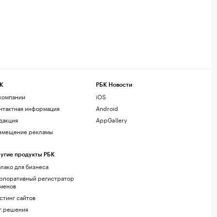
К
РБК Новости
компании
iOS
нтактная информация
Android
дакция
AppGallery
змещение рекламы
угие продукты РБК
лако для бизнеса
рпоративный регистратор
менов
стинг сайтов
г.решения