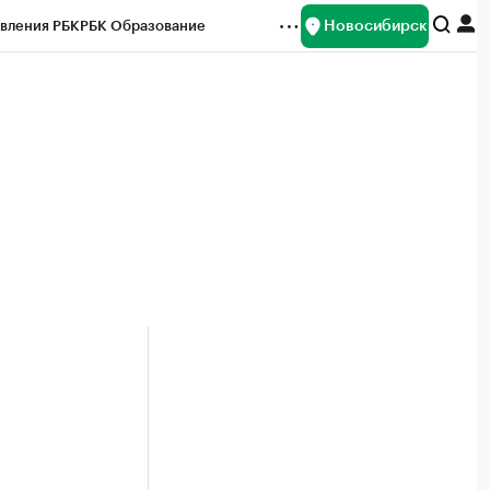
Новосибирск
вления РБК
РБК Образование
редитные рейтинги
Франшизы
Газета
ок наличной валюты