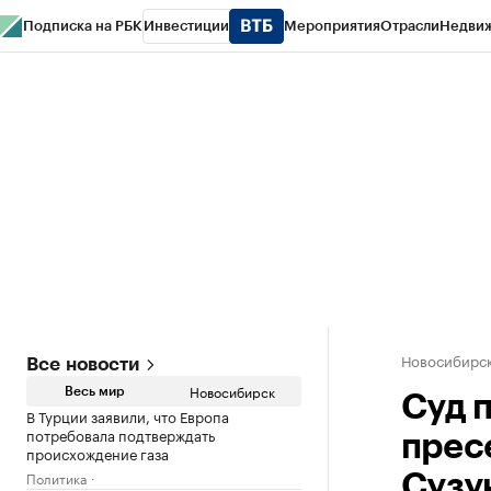
Подписка на РБК
Инвестиции
Мероприятия
Отрасли
Недви
РБК Курсы
РБК Life
Тренды
Визионеры
Национальные проекты
Горо
Спецпроекты СПб
Конференции СПб
Спецпроекты
Проверка конт
Новосибирс
Все новости
Новосибирск
Весь мир
Суд 
В Турции заявили, что Европа
потребовала подтверждать
прес
происхождение газа
Политика
Сузу