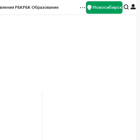
Новосибирск
вления РБК
РБК Образование
редитные рейтинги
Франшизы
Газета
ок наличной валюты