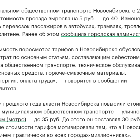
пальном общественном транспорте Новосибирска с 
тоимость проезда выросла на 5 руб. — до 40. Измен
 перевозок пассажиров в автобусах, трамваях, трол
олитене. Ранее об этом
сообщила городская админис
имость пересмотра тарифов в Новосибирске обуслов
атрат по основным статьям, составляющим себестоим
на общественном транспорте: техническое обслужива
сновных средств, горюче-смазочные материалы,
ергия, оплата труда», — говорится в сообщении
литета.
е прошлого года власти Новосибирска повысили стои
в муниципальном общественном транспорте —
улично
ом (метро)
— до 35 руб. До этого он составлял 30 руб
е стоимости тарифов мотивировали тем, что в Ново
«чем практически во всех городах-миллионниках».