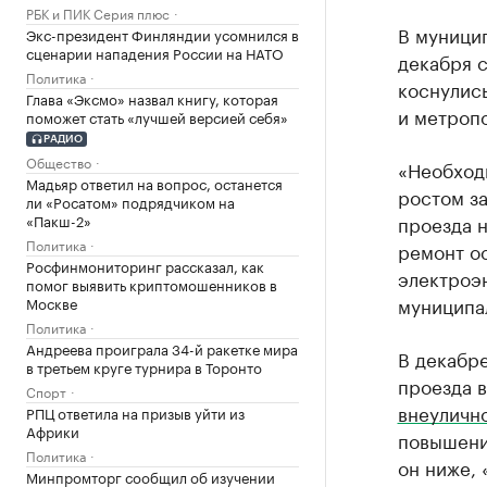
РБК и ПИК Серия плюс
В муници
Экс-президент Финляндии усомнился в
сценарии нападения России на НАТО
декабря с
Политика
коснулись
Глава «Эксмо» назвал книгу, которая
и метроп
поможет стать «лучшей версией себя»
РАДИО
Общество
«Необход
Мадьяр ответил на вопрос, останется
ростом з
ли «Росатом» подрядчиком на
«Пакш-2»
проезда 
Политика
ремонт о
Росфинмониторинг рассказал, как
электроэн
помог выявить криптомошенников в
муниципа
Москве
Политика
Андреева проиграла 34-й ракетке мира
В декабр
в третьем круге турнира в Торонто
проезда 
Спорт
внеуличн
РПЦ ответила на призыв уйти из
Африки
повышени
Политика
он ниже, 
Минпромторг сообщил об изучении