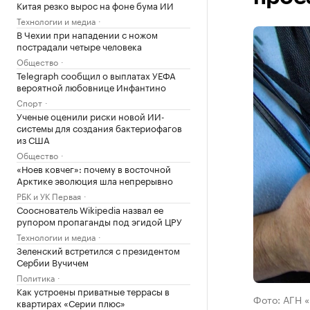
Китая резко вырос на фоне бума ИИ
Технологии и медиа
В Чехии при нападении с ножом
пострадали четыре человека
Общество
Telegraph сообщил о выплатах УЕФА
вероятной любовнице Инфантино
Спорт
Ученые оценили риски новой ИИ-
системы для создания бактериофагов
из США
Общество
«Ноев ковчег»: почему в восточной
Арктике эволюция шла непрерывно
РБК и УК Первая
Сооснователь Wikipedia назвал ее
рупором пропаганды под эгидой ЦРУ
Технологии и медиа
Зеленский встретился с президентом
Сербии Вучичем
Политика
Как устроены приватные террасы в
Фото: АГН 
квартирах «Серии плюс»