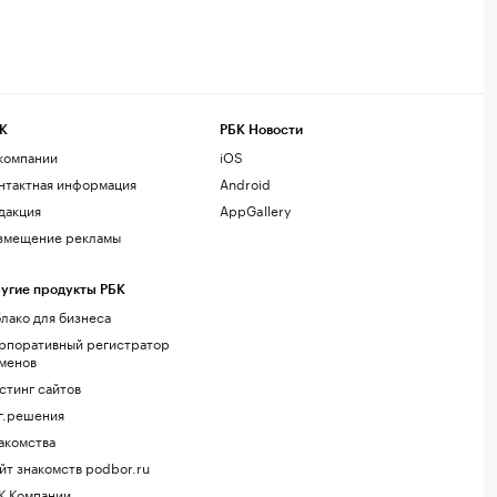
К
РБК Новости
компании
iOS
нтактная информация
Android
дакция
AppGallery
змещение рекламы
угие продукты РБК
лако для бизнеса
рпоративный регистратор
менов
стинг сайтов
г.решения
акомства
йт знакомств podbor.ru
К Компании