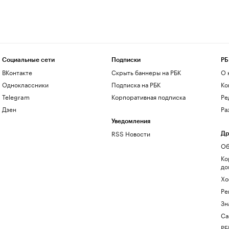
Социальные сети
Подписки
РБ
ВКонтакте
Скрыть баннеры на РБК
О 
Одноклассники
Подписка на РБК
Ко
Telegram
Корпоративная подписка
Ре
Дзен
Ра
Уведомления
RSS Новости
Др
Об
Ко
до
Хо
Ре
Зн
Са
РБ