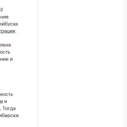
23
ения
лейбусах
трация
.
лена
ость
ние и
мость
м
и
. Тогда
сибирске