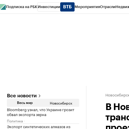
Подписка на РБК
Инвестиции
Мероприятия
Отрасли
Недви
РБК Курсы
РБК Life
Тренды
Визионеры
Национальные проекты
Горо
Спецпроекты СПб
Конференции СПб
Спецпроекты
Проверка конт
Новосибирс
Все новости
Новосибирск
Весь мир
В Но
Bloomberg узнал, что Украине грозит
обвал экспорта зерна
тран
Политика
Экспорт синтетических алмазов из
прое