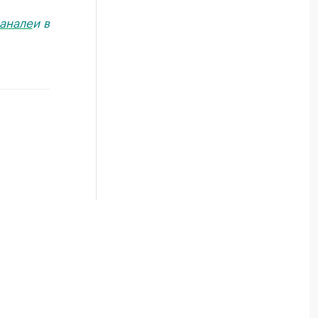
анале
и в