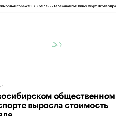
жимость
Autonews
РБК Компании
Телеканал
РБК Вино
Спорт
Школа упра
д
Стиль
Крипто
РБК Бизнес-среда
Дискуссионный клуб
Исследования
К
рагентов
Политика
Экономика
Бизнес
Технологии и медиа
Финансы
Рын
к
восибирском общественном
спорте выросла стоимость
зда