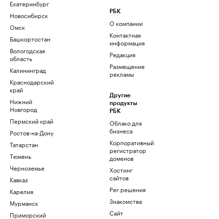
Екатеринбург
РБК
Новосибирск
О компании
Омск
Контактная
Башкортостан
информация
Вологодская
Редакция
область
Размещение
Калининград
рекламы
Краснодарский
край
Другие
Нижний
продукты
Новгород
РБК
Пермский край
Облако для
бизнеса
Ростов-на-Дону
Корпоративный
Татарстан
регистратор
Тюмень
доменов
Черноземье
Хостинг
сайтов
Кавказ
Рег.решения
Карелия
Знакомства
Мурманск
Сайт
Приморский