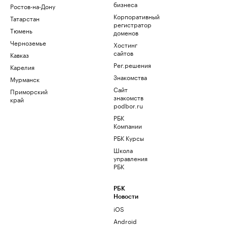
бизнеса
Ростов-на-Дону
Корпоративный
Татарстан
регистратор
Тюмень
доменов
Черноземье
Хостинг
сайтов
Кавказ
Рег.решения
Карелия
Знакомства
Мурманск
Сайт
Приморский
знакомств
край
podbor.ru
РБК
Компании
РБК Курсы
Школа
управления
РБК
РБК
Новости
iOS
Android