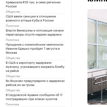
превысила ₽35 тыс. в семи регионах
России
Общество
США ввели санкции в отношении
военного атташе Кубы в России
Политика
Власти Венесуэлы и оппозиция начали
переговоры спустя неделю задержки
Политика
Прощание с олимпийским чемпионом
Иваном Едешко пройдет 7 августа в
Москве
Общество
В США в аэропорту задержали
мужчину, угрожавшего взорвать бомбу
на рейсе
Общество
Во Внуково предупредили о задержках
рейсов из-за грозы
Общество
В Саудовской Аравии сообщили об 11
пострадавших при атаках хуситов
Политика