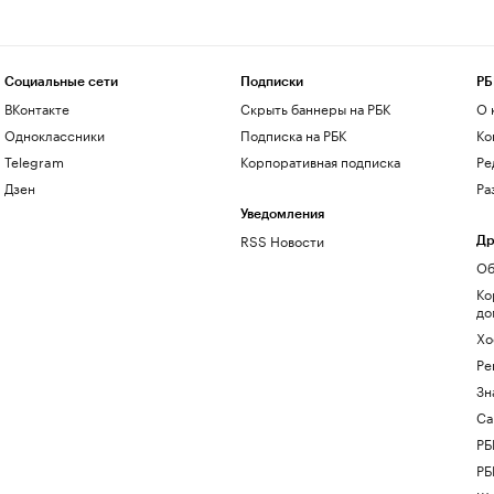
Социальные сети
Подписки
РБ
ВКонтакте
Скрыть баннеры на РБК
О 
Одноклассники
Подписка на РБК
Ко
Telegram
Корпоративная подписка
Ре
Дзен
Ра
Уведомления
RSS Новости
Др
Об
Ко
до
Хо
Ре
Зн
Са
РБ
РБ