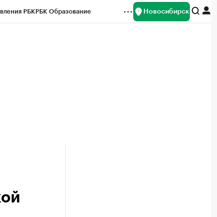
Новосибирск
вления РБК
РБК Образование
редитные рейтинги
Франшизы
Газета
ок наличной валюты
кой