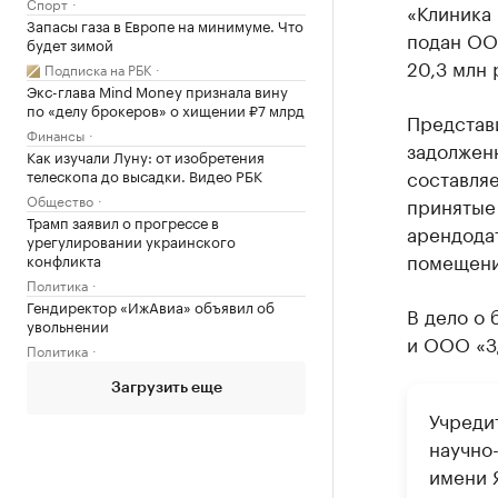
Спорт
«Клиника
Запасы газа в Европе на минимуме. Что
подан ОО
будет зимой
20,3 млн 
Подписка на РБК
Экс-глава Mind Money признала вину
по «делу брокеров» о хищении ₽7 млрд
Представи
Финансы
задолженн
Как изучали Луну: от изобретения
составляе
телескопа до высадки. Видео РБК
Общество
принятые 
Трамп заявил о прогрессе в
арендода
урегулировании украинского
помещений
конфликта
Политика
Гендиректор «ИжАвиа» объявил об
В дело о
увольнении
и ООО «З
Политика
Загрузить еще
Учреди
научно
имени 