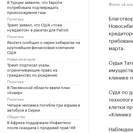
В Турции заявили, что Европа
Фото: vk.co
потребовала подтверждать
происхождение газа
Благотво
Политика
Трамп заявил, что США «тоже
Новосиби
нуждаются» в ракетах для Patriot
кредитор
Политика
требовани
Reuters сообщил о серии кибератак на
марта.
крупнейшие финансовые компании
США
Новая категория
Судья Тат
Трамп подписал указы,
имуществ
ограничивающие право на
гражданство по рождению
клинике п
Политика
В Пензенской области ввели план
Судя по д
«Ковер»
технолог
Политика
Четыре человека погибли при взрыве в
клетки п
автобусе в Сирии
«Клинику
Общество
В Африке поддержали Инфантино
после скандала с продажей прав ЧМ
Наблюдени