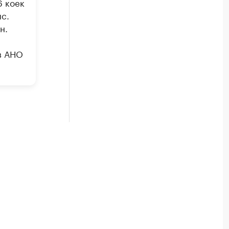
6 коек
с.
н.
в АНО