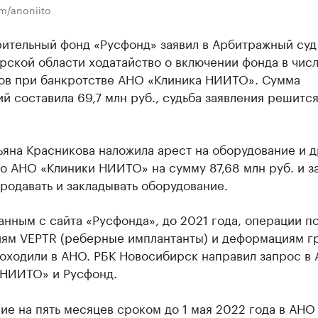
m/anoniito
рительный фонд «Русфонд» заявил в Арбитражный суд
рской области ходатайство о включении фонда в чис
ов при банкротстве АНО «Клиника НИИТО». Сумма
й составила 69,7 млн руб., судьба заявления решится
ьяна Красникова наложила арест на оборудование и 
о АНО «Клиники НИИТО» на сумму 87,68 млн руб. и з
родавать и закладывать оборудование.
анным с сайта «Русфонда», до 2021 года, операции п
иям VEPTR (реберные имплантанты) и деформациям г
роходили в АНО. РБК Новосибирск направил запрос в
 НИИТО» и Русфонд.
е на пять месяцев сроком до 1 мая 2022 года в АНО