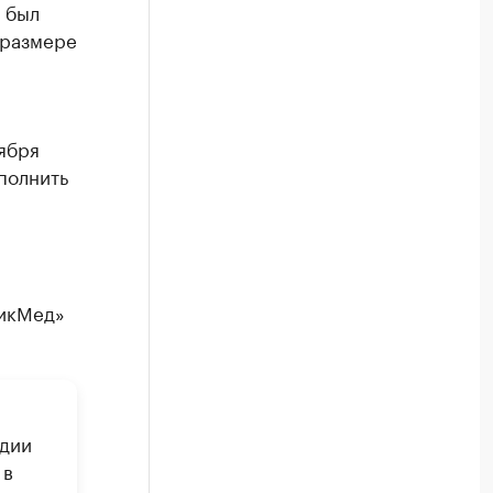
 был
 размере
ября
полнить
тикМед»
едии
 в