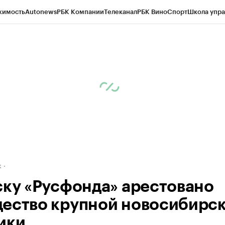
жимость
Autonews
РБК Компании
Телеканал
РБК Вино
Спорт
Школа упра
д
Стиль
Крипто
РБК Бизнес-среда
Дискуссионный клуб
Исследования
К
рагентов
Политика
Экономика
Бизнес
Технологии и медиа
Финансы
Рын
к
ску «Русфонда» арестовано
ество крупной новосибирс
ики