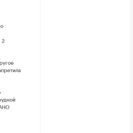
ло
 2
другое
апретила
о
рудной
 АНО