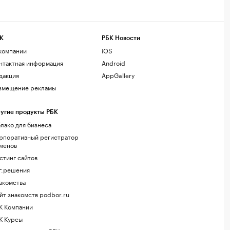
К
РБК Новости
компании
iOS
нтактная информация
Android
дакция
AppGallery
змещение рекламы
угие продукты РБК
лако для бизнеса
рпоративный регистратор
менов
стинг сайтов
г.решения
акомства
йт знакомств podbor.ru
К Компании
К Курсы