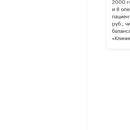
2000 го
и 8 оп
пациент
руб., ч
баланс
«Клини