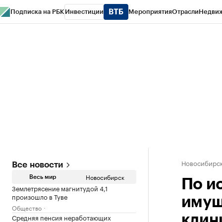
Подписка на РБК
Инвестиции
Мероприятия
Отрасли
Недви
РБК Курсы
РБК Life
Тренды
Визионеры
Национальные проекты
Горо
Спецпроекты СПб
Конференции СПб
Спецпроекты
Проверка конт
Новосибирс
Все новости
Новосибирск
Весь мир
По и
Землетрясение магнитудой 4,1
произошло в Туве
имущ
Общество
Средняя пенсия неработающих
клин