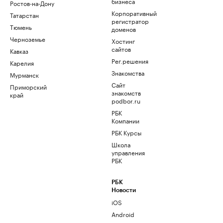
бизнеса
Ростов-на-Дону
Корпоративный
Татарстан
регистратор
Тюмень
доменов
Черноземье
Хостинг
сайтов
Кавказ
Рег.решения
Карелия
Знакомства
Мурманск
Сайт
Приморский
знакомств
край
podbor.ru
РБК
Компании
РБК Курсы
Школа
управления
РБК
РБК
Новости
iOS
Android