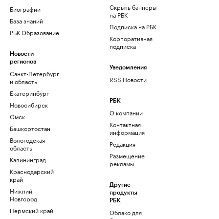
Скрыть баннеры
Биографии
на РБК
База знаний
Подписка на РБК
РБК Образование
Корпоративная
подписка
Новости
регионов
Уведомления
Санкт-Петербург
RSS Новости
и область
Екатеринбург
РБК
Новосибирск
О компании
Омск
Контактная
Башкортостан
информация
Вологодская
Редакция
область
Размещение
Калининград
рекламы
Краснодарский
край
Другие
Нижний
продукты
Новгород
РБК
Пермский край
Облако для