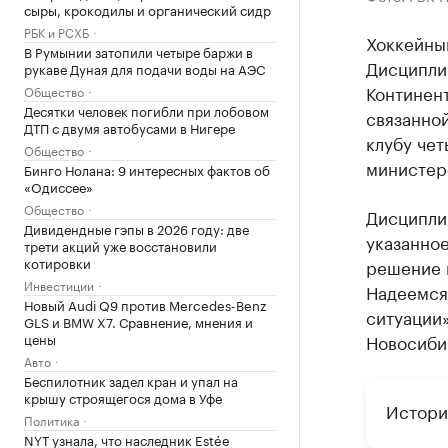
сыры, крокодилы и органический сидр
РБК и РСХБ
Хоккейны
В Румынии затопили четыре баржи в
Дисципли
рукаве Дуная для подачи воды на АЭС
Континент
Общество
Десятки человек погибли при лобовом
связанно
ДТП с двумя автобусами в Нигере
клубу че
Общество
министер
Бинго Нолана: 9 интересных фактов об
«Одиссее»
Общество
Дисципли
Дивидендные гэпы в 2026 году: две
указанное
трети акций уже восстановили
котировки
решение к
Инвестиции
Надеемся
Новый Audi Q9 против Mercedes-Benz
ситуации
GLS и BMW X7. Сравнение, мнения и
цены
Новосиби
Авто
Беспилотник задел кран и упал на
крышу строящегося дома в Уфе
Истори
Политика
NYT узнала, что наследник Estée