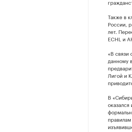
гражданс
Также в к
России, р
лет. Пере
ECHL и A
«В связи 
данному в
предвари
Лигой и К
приводитс
В «Сибири
оказался
формальн
правилам
изъявивше