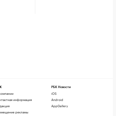
К
РБК Новости
компании
iOS
нтактная информация
Android
дакция
AppGallery
змещение рекламы