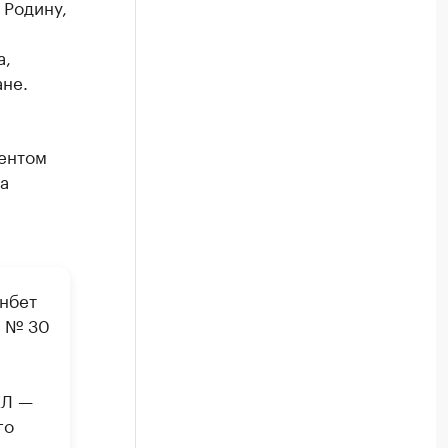
 Родину,
а,
ане.
ентом
а
онбет
, № 30
ХЛ —
го