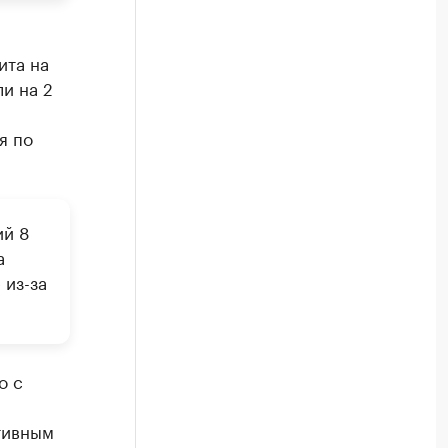
ита на
и на 2
я по
ий 8
а
 из-за
то с
тивным