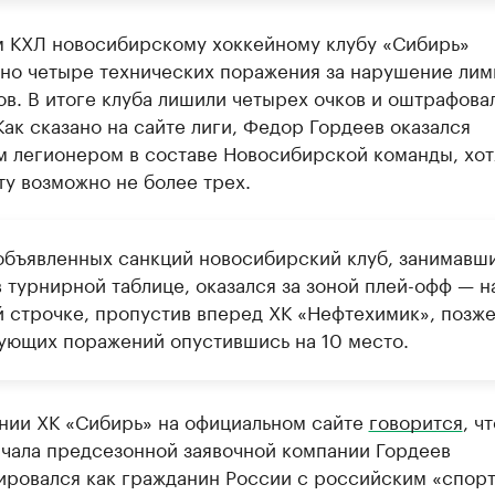
 КХЛ новосибирскому хоккейному клубу «Сибирь»
но четыре технических поражения за нарушение лим
в. В итоге клуба лишили четырех очков и оштрафовал
Как сказано на сайте лиги, Федор Гордеев оказался
м легионером в составе Новосибирской команды, хот
у возможно не более трех.
объявленных санкций новосибирский клуб, занимавш
 турнирной таблице, оказался за зоной плей-офф — н
й строчке, пропустив вперед ХК «Нефтехимик», позже
ующих поражений опустившись на 10 место.
нии ХК «Сибирь» на официальном сайте
говорится
, ч
ачала предсезонной заявочной компании Гордеев
ировался как гражданин России с российским «спор