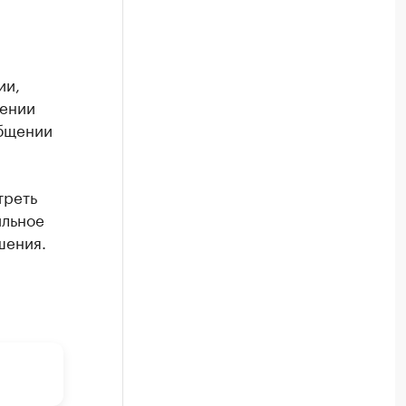
ии,
дении
общении
треть
ильное
шения.