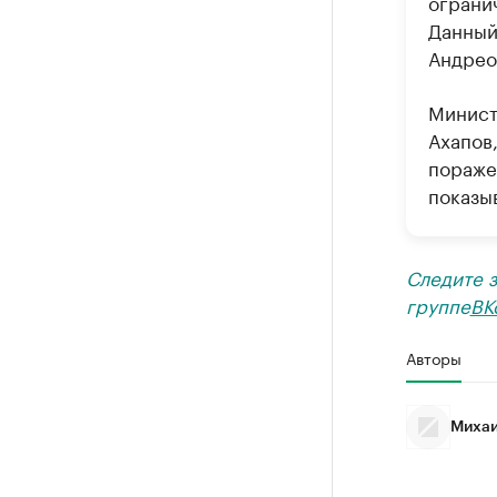
ограни
Данный
Андрео
Минист
Ахапов
пораже
показы
Следите 
группе
ВК
Авторы
Михаи