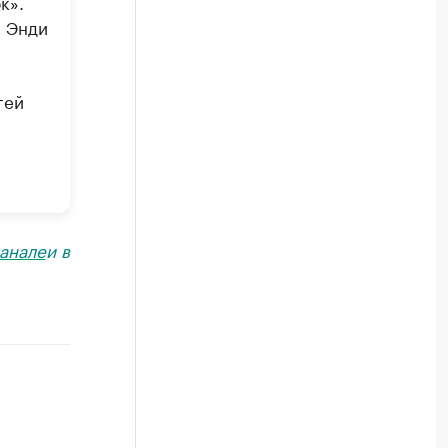
к».
: Энди
гей
анале
и в