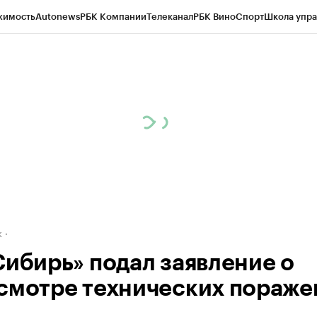
жимость
Autonews
РБК Компании
Телеканал
РБК Вино
Спорт
Школа упра
д
Стиль
Крипто
РБК Бизнес-среда
Дискуссионный клуб
Исследования
К
рагентов
Политика
Экономика
Бизнес
Технологии и медиа
Финансы
Рын
к
Сибирь» подал заявление о
смотре технических пораже