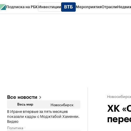
Подписка на РБК
Инвестиции
Мероприятия
Отрасли
Недви
РБК Курсы
РБК Life
Тренды
Визионеры
Национальные проекты
Горо
Спецпроекты СПб
Конференции СПб
Спецпроекты
Проверка конт
Новосибирс
Все новости
Новосибирск
Весь мир
ХК «
В Иране впервые за пять месяцев
показали кадры с Моджтабой Хаменеи.
пере
Видео
Политика