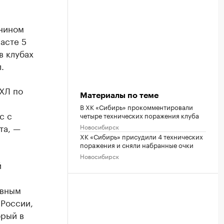
анином
асте 5
в клубах
.
ХЛ по
Материалы по теме
В ХК «Сибирь» прокомментировали
с с
четыре технических поражения клуба
та, —
Новосибирск
ХК «Сибирь» присудили 4 технических
поражения и сняли набранные очки
Новосибирск
й
авным
 России,
орый в