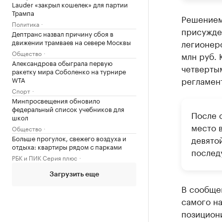
Lauder «закрыл кошелек» для партии
Трампа
Решением
Политика
присужде
Дептранс назвал причину сбоя в
движении трамваев на севере Москвы
легионеро
Общество
млн руб. 
Александрова обыграла первую
четверты
ракетку мира Соболенко на турнире
регламент
WTA
Спорт
Минпросвещения обновило
федеральный список учебников для
После 
школ
место в
Общество
Больше прогулок, свежего воздуха и
девято
отдыха: квартиры рядом с парками
послед
РБК и ПИК Серия плюс
Загрузить еще
В сообще
самого н
позицион