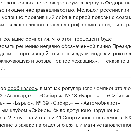
те сложнейших переговоров сумел вернуть Федора на
 вопиющей несправедливостью. Молодой российский
, успешно проявивший себя в первой половине сезон
и оказался лишен права на профессию в родной стр
 большие сомнения, что этот прецедент будет
вовать решению недавно обозначенной лично Презид
дачи по противодействию отъезду молодых игроков з
включающую и возврат ранее уехавших», — сказано в
и.
нее
сообщалось
, в матчах регулярного чемпионата Ф
2 «Авангард» — «Сибирь», № 13 «Барыс» — «Сибирь»
ь» — «Барыс», № 39 «Сибирь» — «Автомобилист»
ным клубом «Сибирь» было допущено нарушение
та 2.3 пункта 2 статьи 41 Спортивного регламента К
ение в заявке на отдельно взятый матч установленно