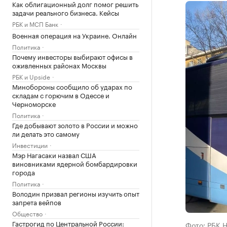
Как облигационный долг помог решить
задачи реального бизнеса. Кейсы
РБК и МСП Банк
Военная операция на Украине. Онлайн
Политика
Почему инвесторы выбирают офисы в
оживленных районах Москвы
РБК и Upside
Минобороны сообщило об ударах по
складам с горючим в Одессе и
Черноморске
Политика
Где добывают золото в России и можно
ли делать это самому
Инвестиции
Мэр Нагасаки назвал США
виновниками ядерной бомбардировки
города
Политика
Володин призвал регионы изучить опыт
запрета вейпов
Общество
Гастрогид по Центральной России:
Фото: РБК 