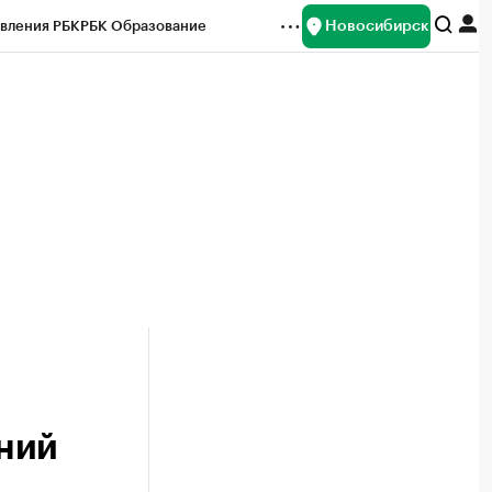
Новосибирск
вления РБК
РБК Образование
редитные рейтинги
Франшизы
Газета
ок наличной валюты
ний