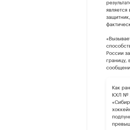
результа
является
защитник
фактическ
«Вызывает
способст
России за
границу, 
сообщени
Как ра
КХЛ № 
«Сибир
хоккей
подпунк
превыш