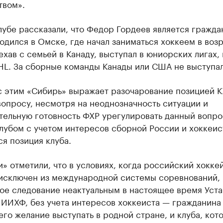
твом».
лубе рассказали, что Федор Гордеев является гражд
одился в Омске, где начал заниматься хоккеем в возр
ехав с семьей в Канаду, выступал в юниорских лигах, 
HL. За сборные команды Канады или США не выступал
с этим «Сибирь» выражает разочарование позицией К
опросу, несмотря на неоднозначность ситуации и
тельную готовность ФХР урегулировать данный вопро
лубом с учетом интересов сборной России и хоккеис
я позиция клуба.
» отметили, что в условиях, когда российский хокке
 исключен из международной системы соревнований,
ое следование неактуальным в настоящее время Уст
 ИИХФ, без учета интересов хоккеиста — гражданина
го желание выступать в родной стране, и клуба, кот