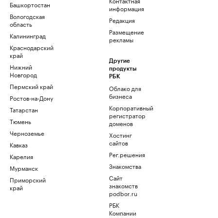
Контактная
Башкортостан
информация
Вологодская
Редакция
область
Размещение
Калининград
рекламы
Краснодарский
край
Другие
Нижний
продукты
Новгород
РБК
Пермский край
Облако для
бизнеса
Ростов-на-Дону
Корпоративный
Татарстан
регистратор
Тюмень
доменов
Черноземье
Хостинг
сайтов
Кавказ
Рег.решения
Карелия
Знакомства
Мурманск
Сайт
Приморский
знакомств
край
podbor.ru
РБК
Компании