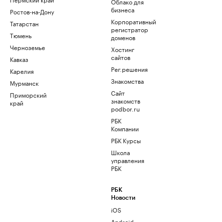
Облако для
бизнеса
Ростов-на-Дону
Корпоративный
Татарстан
регистратор
Тюмень
доменов
Черноземье
Хостинг
сайтов
Кавказ
Рег.решения
Карелия
Знакомства
Мурманск
Сайт
Приморский
знакомств
край
podbor.ru
РБК
Компании
РБК Курсы
Школа
управления
РБК
РБК
Новости
iOS
Android