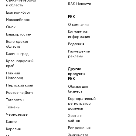
RSS Новости
и область
Екатеринбург
РБК
Новосибирск
О компании
Омск
Контактная
Башкортостан
информация
Вологодская
Редакция
область
Размещение
Калининград
рекламы
Краснодарский
край
Другие
Нижний
продукты
Новгород
РБК
Пермский край
Облако для
бизнеса
Ростов-на-Дону
Корпоративный
Татарстан
регистратор
Тюмень
доменов
Черноземье
Хостинг
сайтов
Кавказ
Рег.решения
Карелия
Знакомства
Мурманск