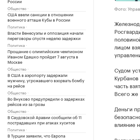
России
Общество
Фото: Упра
США ввели санкции в отношении
военного атташе Кубы в России
Железнод
Политика
Росгвард
Власти Венесуэлы и оппозиция начали
переговоры спустя неделю задержки
половино
Политика
лицом взя
Прощание с олимпийским чемпионом
управлен
Иваном Едешко пройдет 7 августа в
Москве
Общество
Судом уст
В США в аэропорту задержали
Курбанов 
мужчину, угрожавшего взорвать бомбу
часть взя
на рейсе
Всего же 
Общество
Во Внуково предупредили о задержках
рейсов из-за грозы
Деньги п
Общество
безопасно
В Саудовской Аравии сообщили об 11
пострадавших при атаках хуситов
влияние 
Политика
В Турции заявили, что Европа
Взяткодат