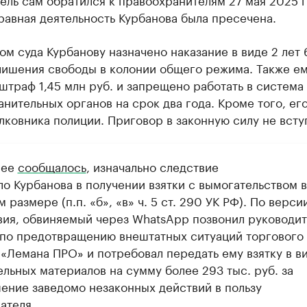
авная деятельность Курбанова была пресечена.
м суда Курбанову назначено наказание в виде 2 лет 
лишения свободы в колонии общего режима. Также е
штраф 1,45 млн руб. и запрещено работать в система
нительных органов на срок два года. Кроме того, ег
лковника полиции. Приговор в законную силу не всту
нее
сообщалось
, изначально следствие
ло Курбанова в получении взятки с вымогательством в
 размере (п.п. «б», «в» ч. 5 ст. 290 УК РФ). По верси
вия, обвиняемый через WhatsApp позвонил руководи
 по предотвращению внештатных ситуаций торгового
 «Лемана ПРО» и потребовал передать ему взятку в в
льных материалов на сумму более 293 тыс. руб. за
ение заведомо незаконных действий в пользу
дателя.