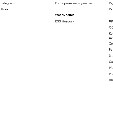
Telegram
Корпоративная подписка
Ре
Дзен
Ра
Уведомления
RSS Новости
Др
Об
Ко
до
Хо
Ре
Зн
Са
РБ
РБ
Шк