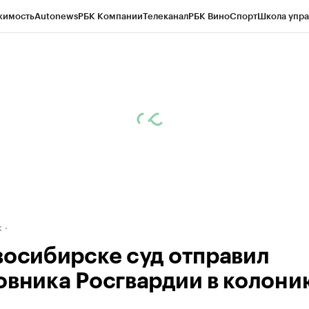
жимость
Autonews
РБК Компании
Телеканал
РБК Вино
Спорт
Школа упра
д
Стиль
Крипто
РБК Бизнес-среда
Дискуссионный клуб
Исследования
К
рагентов
Политика
Экономика
Бизнес
Технологии и медиа
Финансы
Рын
к
восибирске суд отправил
овника Росгвардии в колони