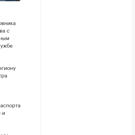
овника
ва с
тным
лужбе
егиону
тра
паспорта
 и
года