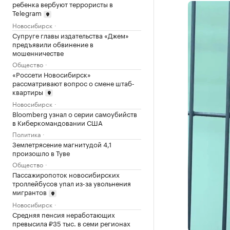
ребенка вербуют террористы в
Telegram
Новосибирск
Супруге главы издательства «Джем»
предъявили обвинение в
мошенничестве
Общество
«Россети Новосибирск»
рассматривают вопрос о смене штаб-
квартиры
Новосибирск
Bloomberg узнал о серии самоубийств
в Киберкомандовании США
Политика
Землетрясение магнитудой 4,1
произошло в Туве
Общество
Пассажиропоток новосибирских
троллейбусов упал из-за увольнения
мигрантов
Новосибирск
Средняя пенсия неработающих
превысила ₽35 тыс. в семи регионах