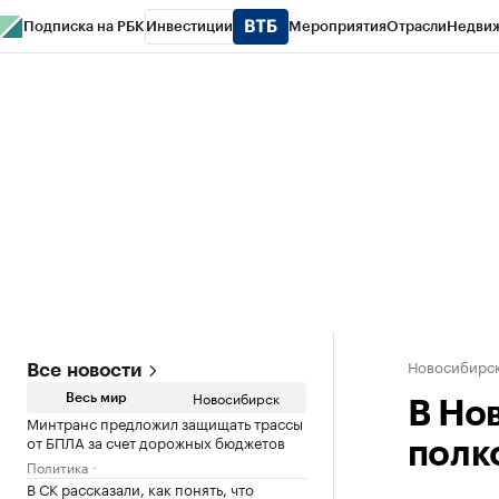
Подписка на РБК
Инвестиции
Мероприятия
Отрасли
Недви
РБК Курсы
РБК Life
Тренды
Визионеры
Национальные проекты
Горо
Спецпроекты СПб
Конференции СПб
Спецпроекты
Проверка конт
Новосибирс
Все новости
Новосибирск
Весь мир
В Но
Минтранс предложил защищать трассы
от БПЛА за счет дорожных бюджетов
полк
Политика
В СК рассказали, как понять, что