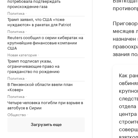
потребовала подтверждать
происхождение газа
противопр
Политика
Трамп заявил, что США «тоже
Приговоро
нуждаются» в ракетах для Patriot
месяцев 
Политика
Reuters сообщил о серии кибератак на
назначен 
крупнейшие финансовые компании
правоохра
США
звания по
Новая категория
Трамп подписал указы,
ограничивающие право на
гражданство по рождению
Как ра
Политика
овбиня
В Пензенской области ввели план
«Ковер»
крупном
Политика
следст
Четыре человека погибли при взрыве в
отдела
автобусе в Сирии
центра
Общество
строите
Загрузить еще
соверш
взятко