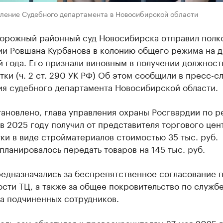
вление Судебного департамента в Новосибирской области
орожный районный суд Новосибирска отправил полк
ии Ровшана Курбанова в колонию общего режима на д
й года. Его признали виновным в получении должнос
тки (ч. 2 ст. 290 УК РФ) Об этом сообщили в пресс-с
ия судебного департамента Новосибирской области.
ановлено, глава управления охраны Росгвардии по р
в 2025 году получил от представителя торгового цен
тки в виде стройматериалов стоимостью 35 тыс. руб.
планировалось передать товаров на 145 тыс. руб.
редназначались за беспрепятственное согласование 
сти ТЦ, а также за общее покровительство по службе
на подчиненных сотрудников.
ель сам обратился к правоохранителям 27 мая 2025 