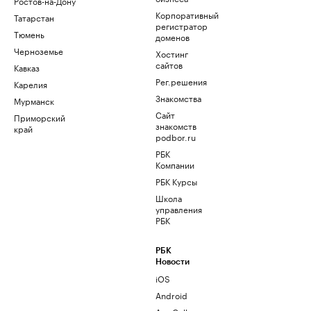
Ростов-на-Дону
Корпоративный
Татарстан
регистратор
Тюмень
доменов
Черноземье
Хостинг
сайтов
Кавказ
Рег.решения
Карелия
Знакомства
Мурманск
Сайт
Приморский
знакомств
край
podbor.ru
РБК
Компании
РБК Курсы
Школа
управления
РБК
РБК
Новости
iOS
Android