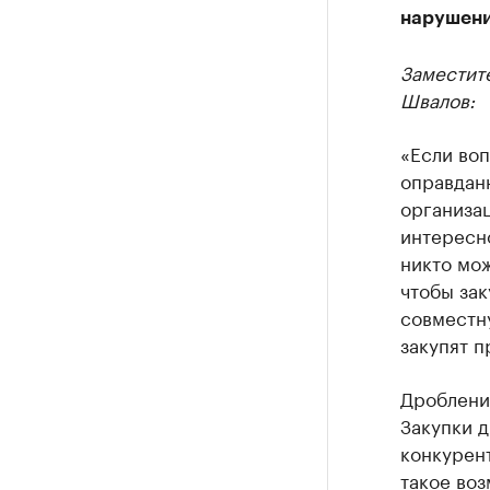
нарушен
Заместит
Швалов:
«Если воп
оправданн
организац
интересно
никто мож
чтобы зак
совместну
закупят п
Дробление
Закупки д
конкурен
такое воз