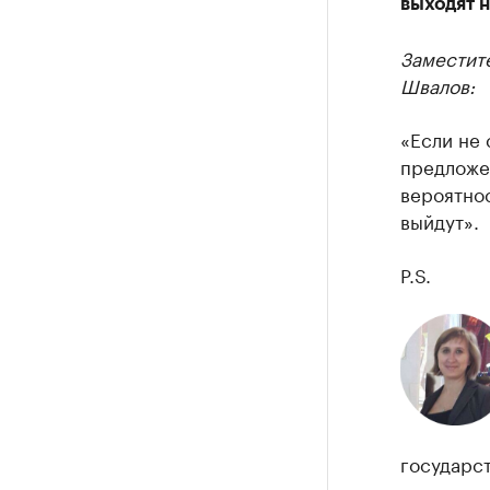
выходят н
Заместит
Швалов:
«Если не 
предложе
вероятнос
выйдут».
P.S.
государст