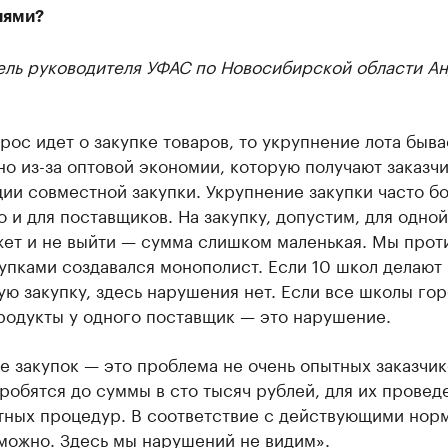
иями?
ель руководителя УФАС по Новосибирской области А
рос идет о закупке товаров, то укрупнение лота быва
о из-за оптовой экономии, которую получают заказч
ии совместной закупки. Укрупнение закупки часто б
 и для поставщиков. На закупку, допустим, для одно
ет и не выйти — сумма слишком маленькая. Мы проти
упками создавался монополист. Если 10 школ делают
ю закупку, здесь нарушения нет. Если все школы го
родукты у одного поставщик — это нарушение.
 закупок — это проблема не очень опытных заказчик
робятся до суммы в сто тысяч рублей, для их провед
тных процедур. В соответствие с действующими нор
можно. Здесь мы нарушений не видим».