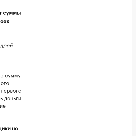
от суммы
всех
ндрей
ую сумму
ного
 первого
ь деньги
ние
щики не