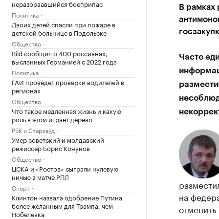
неразорвавшийся боеприпас
В рамках 
Политика
антимоно
Двоих детей спасли при пожаре в
детской больнице в Подольске
госзакуп
Общество
Bild сообщил о 400 россиянах,
Часто ед
высланных Германией с 2022 года
информац
Политика
ГАИ проведет проверки водителей в
разместит
регионах
несоблюд
Общество
Что такое медленная жизнь и какую
некоррек
роль в этом играет дерево
РБК и Старквуд
Умер советский и молдавский
режиссер Борис Конунов
Общество
ЦСКА и «Ростов» сыграли нулевую
ничью в матче РПЛ
размести
Спорт
на федера
Клинтон назвала одобрение Путина
более желанным для Трампа, чем
отменить 
Нобелевка