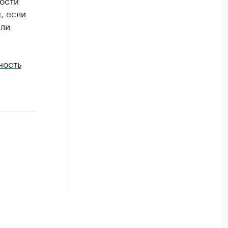
ности
, если
или
ность