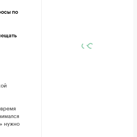
росы по
мещать
кой
овремя
нимался
» нужно