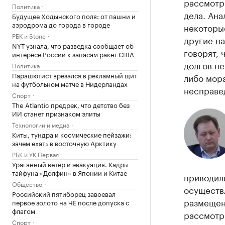
рассмотр
Политика
дела. Ана
Будущее Ходынского поля: от пашни и
аэродрома до города в городе
некоторы
РБК и Stone
другие н
NYT узнала, что разведка сообщает об
говорят, 
интересе России к запасам ракет США
долгов пе
Политика
Парашютист врезался в рекламный щит
либо мора
на футбольном матче в Нидерландах
несправе
Спорт
The Atlantic предрек, что детство без
ИИ станет признаком элиты
Технологии и медиа
Киты, тундра и космические пейзажи:
зачем ехать в восточную Арктику
РБК и УК Первая
Ураганный ветер и эвакуация. Кадры
тайфуна «Долфин» в Японии и Китае
приводил
Общество
осуществ
Российский пятиборец завоевал
размещен
первое золото на ЧЕ после допуска с
флагом
рассмотре
Спорт