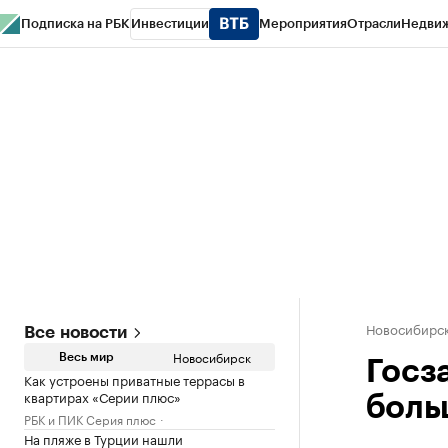
Подписка на РБК
Инвестиции
Мероприятия
Отрасли
Недви
РБК Курсы
РБК Life
Тренды
Визионеры
Национальные проекты
Горо
Спецпроекты СПб
Конференции СПб
Спецпроекты
Проверка конт
Новосибирс
Все новости
Новосибирск
Весь мир
Госз
Как устроены приватные террасы в
квартирах «Серии плюс»
боль
РБК и ПИК Серия плюс
На пляже в Турции нашли