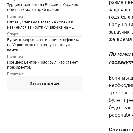
размещени
Турция предложила России и Украине
задавал в
объявить мораторий на бои
года были
Политика
Пловец Степанов встал на колени и
нарушения
извинился за критику Парижа на ЧЕ
заказчик 
Спорт
же время
Вучич предрек затягивание конфликта
на Украине на еще одну «тяжелую
зиму»
По теме:
Политика
Премьер Венгрии раскрыл, кто станет
госзакуп
президентом
Политика
Если мы д
необходи
Загрузить еще
требовани
будет пре
будет зав
расслабля
Считают 