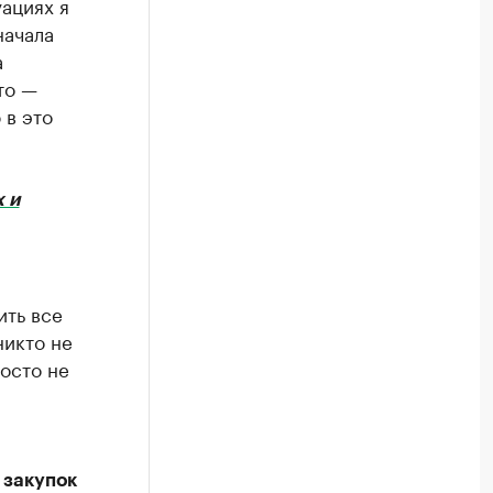
ациях я
начала
а
то —
 в это
 и
ить все
никто не
осто не
 закупок