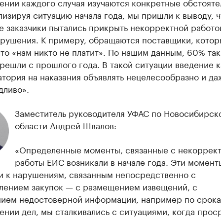
ении каждого случая изучаются конкретные обстояте
лизируя ситуацию начала года, мы пришли к выводу, ч
е заказчики пытались прикрыть некорректной работо
арушения. К примеру, обращаются поставщики, котор
что «нам никто не платит». По нашим данным, 60% так
решли с прошлого года. В такой ситуации введение к
тория на наказания объявлять нецелесообразно и да
дливо».
Заместитель руководителя УФАС по Новосибирск
области Андрей Швалов:
«Определенные моменты, связанные с некоррек
работы ЕИС возникали в начале года. Эти момент
и к нарушениям, связанным непосредственно с
лением закупок — с размещением извещений, с
ием недостоверной информации, например по срока
нии дел, мы сталкивались с ситуациями, когда прос