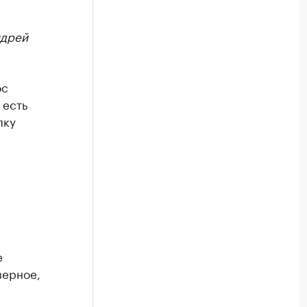
ндрей
ос
 есть
пку
е
верное,