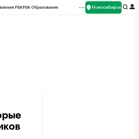
Новосибирск
вления РБК
РБК Образование
редитные рейтинги
Франшизы
Газета
ок наличной валюты
орые
иков