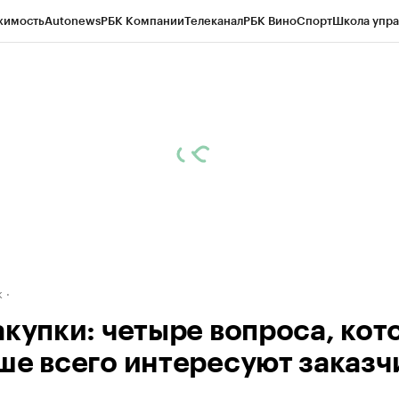
жимость
Autonews
РБК Компании
Телеканал
РБК Вино
Спорт
Школа упра
д
Стиль
Крипто
РБК Бизнес-среда
Дискуссионный клуб
Исследования
К
рагентов
Политика
Экономика
Бизнес
Технологии и медиа
Финансы
Рын
к
акупки: четыре вопроса, кот
ше всего интересуют заказч