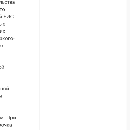
льства
то
й ЕИС
ые
их
акого-
же
ой
тной
ы
м. При
рочка