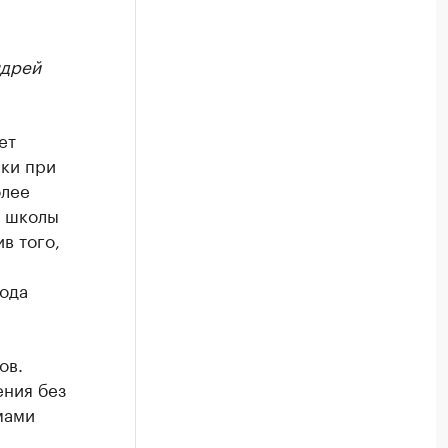
ндрей
ет
ики при
олее
й школы
в того,
рода
ов.
ения без
мами