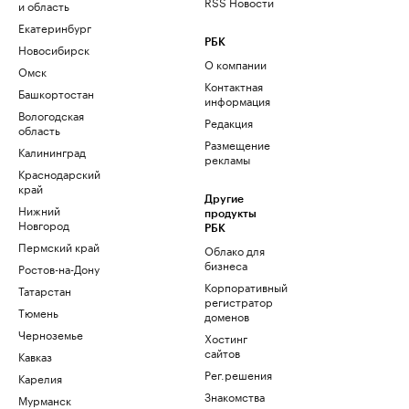
RSS Новости
и область
Екатеринбург
РБК
Новосибирск
О компании
Омск
Контактная
Башкортостан
информация
Вологодская
Редакция
область
Размещение
Калининград
рекламы
Краснодарский
край
Другие
Нижний
продукты
Новгород
РБК
Пермский край
Облако для
бизнеса
Ростов-на-Дону
Корпоративный
Татарстан
регистратор
Тюмень
доменов
Черноземье
Хостинг
сайтов
Кавказ
Рег.решения
Карелия
Знакомства
Мурманск