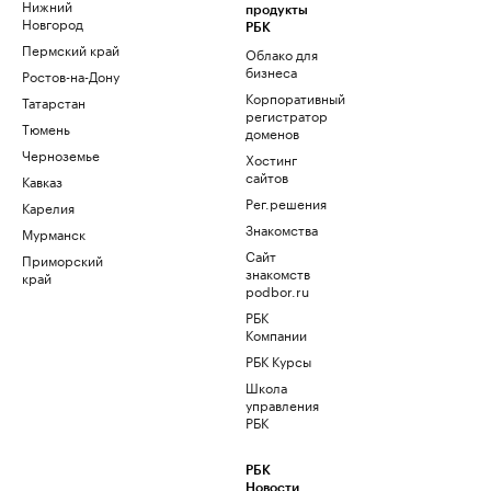
Нижний
продукты
Новгород
РБК
Пермский край
Облако для
бизнеса
Ростов-на-Дону
Корпоративный
Татарстан
регистратор
Тюмень
доменов
Черноземье
Хостинг
сайтов
Кавказ
Рег.решения
Карелия
Знакомства
Мурманск
Сайт
Приморский
знакомств
край
podbor.ru
РБК
Компании
РБК Курсы
Школа
управления
РБК
РБК
Новости