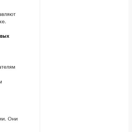
авляют
же.
овых
ателям
м
ми. Они