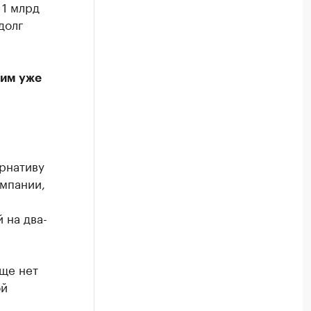
 1 млрд
долг
ним уже
рнативу
омпании,
 на два-
ще нет
ой