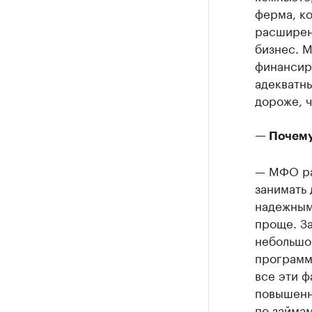
ферма, ко
расширен
бизнес. 
финансиро
адекватн
дороже, ч
— Почему
— МФО ра
занимать 
надежным
проще. З
небольшо
программ,
все эти ф
повышенн
по займам