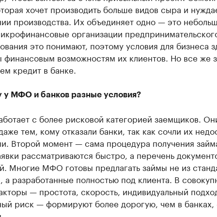
торая хочет производить больше видов сыра и нужда
ии производства. Их объединяет одно — это неболь
Микрофинансовые организации предпринимательског
вания это понимают, поэтому условия для бизнеса з
ы финансовым возможностям их клиентов. Но все же 
ем кредит в банке.
 у МФО и банков разные условия?
ботает с более рисковой категорией заемщиков. Он
даже тем, кому отказали банки, так как сочли их недо
и. Второй момент — сама процедура получения займ
аявки рассматриваются быстро, а перечень документ
й. Многие МФО готовы предлагать займы не из станд
 а разработанные полностью под клиента. В совокуп
акторы — простота, скорость, индивидуальный подхо
ый риск — формируют более дорогую, чем в банках, 
.