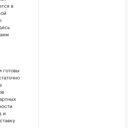
ется в
шой
о
десь
заем
и готовы
статочно
а
ов
артных
ности
д и
ставку