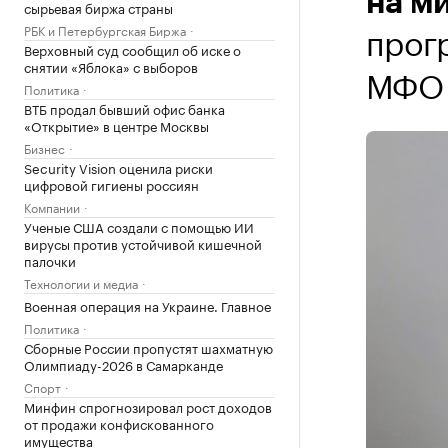
на м
сырьевая биржа страны
прог
РБК и Петербургская Биржа
Верховный суд сообщил об иске о
снятии «Яблока» с выборов
МФО 
Политика
ВТБ продал бывший офис банка
«Открытие» в центре Москвы
Бизнес
Security Vision оценила риски
цифровой гигиены россиян
Компании
Ученые США создали с помощью ИИ
вирусы против устойчивой кишечной
палочки
Технологии и медиа
Военная операция на Украине. Главное
Политика
Сборные России пропустят шахматную
Олимпиаду-2026 в Самарканде
Спорт
Минфин спрогнозировал рост доходов
от продажи конфискованного
имущества