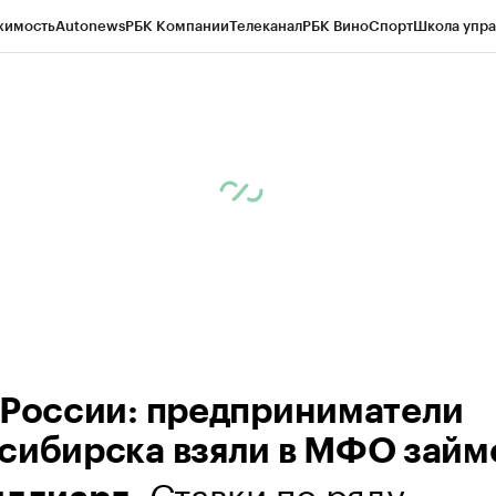
жимость
Autonews
РБК Компании
Телеканал
РБК Вино
Спорт
Школа упра
д
Стиль
Крипто
РБК Бизнес-среда
Дискуссионный клуб
Исследования
К
рагентов
Политика
Экономика
Бизнес
Технологии и медиа
Финансы
Рын
 России: предприниматели
сибирска взяли в МФО займ
. Ставки по ряду