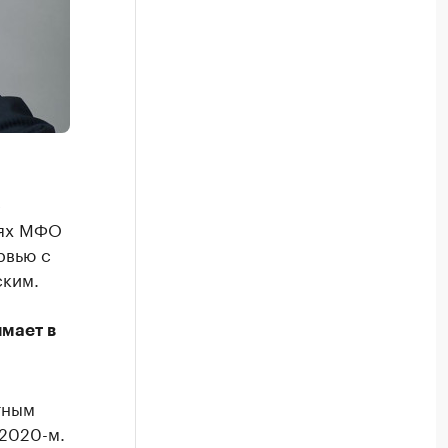
е
иях МФО
рвью с
ским.
мает в
тным
2020-м.