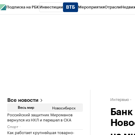
Подписка на РБК
Инвестиции
Мероприятия
Отрасли
Недви
РБК Курсы
РБК Life
Тренды
Визионеры
Национальные проекты
Горо
Спецпроекты СПб
Конференции СПб
Спецпроекты
Проверка конт
Интервью
Все новости
Новосибирск
Весь мир
Банк
Российский защитник Мироманов
вернулся из НХЛ и перешел в СКА
Ново
Спорт
Как работает крупнейшая товарно-