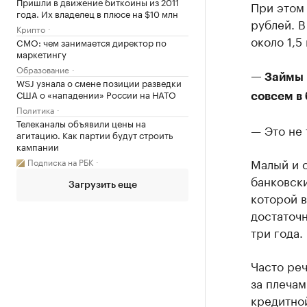
Пришли в движение биткоины из 2011
При этом
года. Их владелец в плюсе на $10 млн
рублей. 
Крипто
около 1,5
CMO: чем занимается директор по
маркетингу
Образование
— Займы 
WSJ узнала о смене позиции разведки
США о «нападении» России на НАТО
совсем в
Политика
Телеканалы объявили цены на
— Это не 
агитацию. Как партии будут строить
кампании
Малый и 
Подписка на РБК
банковски
Загрузить еще
которой в
достаточн
три года.
Часто реч
за плеча
кредитной