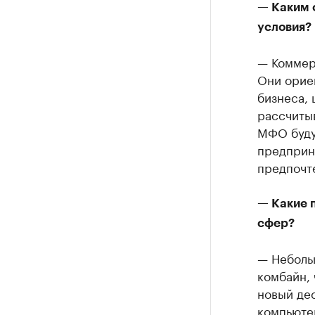
— Каким 
условия?
— Коммер
Они орие
бизнеса, 
рассчитыв
МФО буду
предприни
предпочт
— Какие 
сфер?
— Небольш
комбайн, 
новый де
компьютер