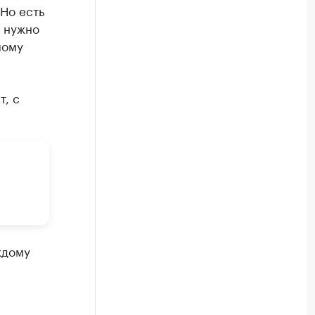
Но есть
о нужно
мому
т, с
ждому