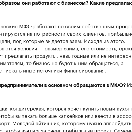
образом они работают с бизнесом? Какие предлага
ческие МФО работают по своим собственным прогр
нтируются на потребности своих клиентов, прибыльн
цели, под которые выдается заем. Исходя из этого,
аются условия — размер займа, его стоимость, срок
т предлагать продукты, невыгодные или не интерес
мателям, то бизнес не будет к ним обращаться, а
ет искать иные источники финансирования.
предприниматели в основном обращаются в МФО? Из
ая кондитерская, которая хочет купить новый кухон
чтобы выпекать больше капкейков или ввести в ассо
серт. Молодой айтишник, которому нужно апгрейдить
, чтобы взяться за очень прибыльный проект. Семей