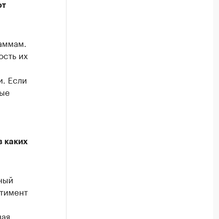
ют
аммам.
ость их
и. Если
ные
 каких
ный
ртимент
ная