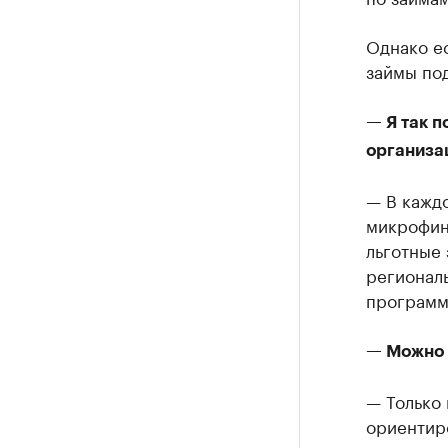
Однако е
займы по
— Я так 
организа
— В кажд
микрофин
льготные
регионал
программ
— Можно 
— Только
ориентир