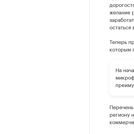
дорогосто
желание р
заработат
остаться 
Теперь пр
которым 
На нач
микроф
преиму
Перечень
региону н
коммерче