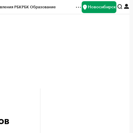
Новосибирск
вления РБК
РБК Образование
редитные рейтинги
Франшизы
Газета
ок наличной валюты
ов