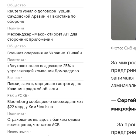
Общество
Reuters узнал о договоре Турции,
Саудовской Аравии и Пакистана по
обороне
Политика
Мессенджер «Макс» откроет API для
сторонних приложений
Общество
Фото: Сиби
Военная операция на Украине. Онлайн
Политика
За микро
«Внуково» стало владельцем 25% в
предприн
управляющей компании Домодедово
занимают 
Бизнес
Пляжи, замки, марципан: гастрогид по
замначал
Калининградской области
РБК и РСХБ
Bloomberg сообщило о «неожиданных»
— Сергей
$22 млрд у Ким Чен Ына
микрофин
Политика
Страхование вкладов в банках: сумма
— За про
возмещения, что такое АСВ
предприн
Инвестиции