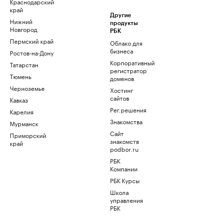
Краснодарский
край
Другие
Нижний
продукты
Новгород
РБК
Пермский край
Облако для
бизнеса
Ростов-на-Дону
Корпоративный
Татарстан
регистратор
Тюмень
доменов
Черноземье
Хостинг
сайтов
Кавказ
Рег.решения
Карелия
Знакомства
Мурманск
Сайт
Приморский
знакомств
край
podbor.ru
РБК
Компании
РБК Курсы
Школа
управления
РБК