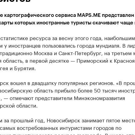
ге картографического сервиса MAPS.ME представлен
карты которых иностранные туристы скачивают чаще 
статистике ресурса за весну этого года, наибольшим
 у иностранцев пользовались города мундиаля. В ли
традиционно Москва и Санкт-Петербург, на третьем 
я область, в первой десятке — Приморский к Красно
гея и Бурятия.
рск вошел в двадцатку популярных регионов. «В пр
овосибирскую область прибыло более 50 тысяч иност
», — отмечают представители Минэкономразвития
рской области.
м за прошлый год, Новосибирск занимает пятое мест
 самых востребованных интуристами городов по
анию туристического ресурса momondo. В числе стр