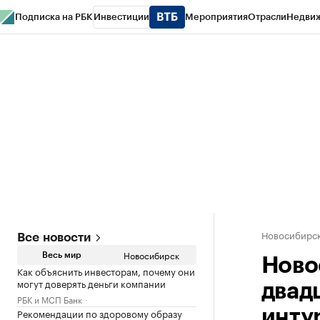
Подписка на РБК
Инвестиции
Мероприятия
Отрасли
Недви
РБК Курсы
РБК Life
Тренды
Визионеры
Национальные проекты
Горо
Спецпроекты СПб
Конференции СПб
Спецпроекты
Проверка конт
Новосибирс
Все новости
Новосибирск
Весь мир
Ново
Как объяснить инвесторам, почему они
могут доверять деньги компании
двад
РБК и МСП Банк
Рекомендации по здоровому образу
инту