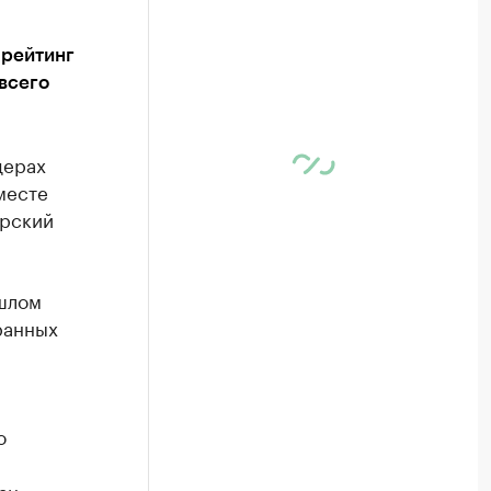
 рейтинг
всего
дерах
месте
ярский
ошлом
ранных
о
ан,