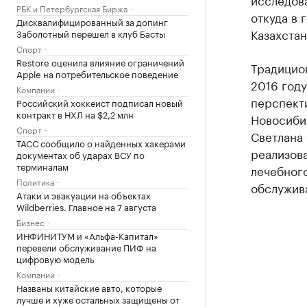
РБК и Петербургская Биржа
откуда в 
Дисквалифицированный за допинг
Казахстан
Заболотный перешел в клуб Басты
Спорт
Restore оценила влияние ограничений
Традицион
Apple на потребительское поведение
2016 году
Компании
перспект
Российский хоккеист подписал новый
контракт в НХЛ на $2,2 млн
Новосиби
Спорт
Светлана
ТАСС сообщило о найденных хакерами
реализов
документах об ударах ВСУ по
терминалам
лечебного
Политика
обслужив
Атаки и эвакуации на объектах
Wildberries. Главное на 7 августа
Бизнес
ИНФИНИТУМ и «Альфа-Капитал»
перевели обслуживание ПИФ на
цифровую модель
Компании
Названы китайские авто, которые
лучше и хуже остальных защищены от