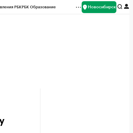
Новосибирск
вления РБК
РБК Образование
редитные рейтинги
Франшизы
Газета
ок наличной валюты
у