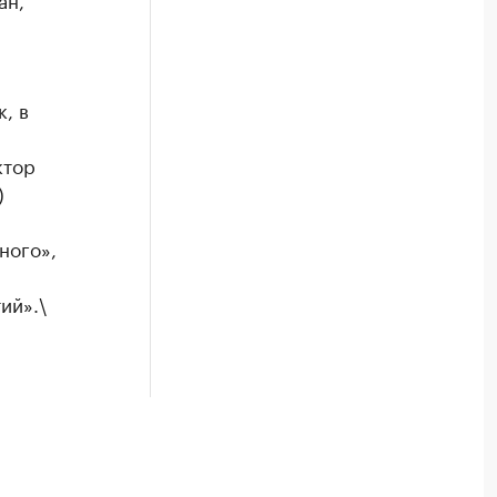
, в
ктор
)
ного»,
ий».\