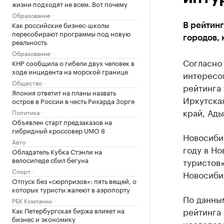
жизни подходят не всем. Вот почему
Образование
Как российские бизнес-школы
В рейтин
пересобирают программы под новую
городов, 
реальность
Образование
Согласно 
КНР сообщила о гибели двух человек в
ходе инцидента на морской границе
интересом
Общество
рейтинга 
Япония ответит на планы назвать
Иркутска
остров в России в честь Рихарда Зорге
край, Ады
Политика
Объявлен старт предзаказов на
гибридный кроссовер UMO 8
Новосиби
Авто
году в Н
Обладатель Кубка Стэнли на
велосипеде сбил бегуна
туристов
Спорт
Новосиби
Отпуск без «сюрпризов»: пять вещей, о
которых туристы жалеют в аэропорту
По данны
РБК Компании
рейтинга
Как Петербургская биржа влияет на
бизнес и экономику
исследов