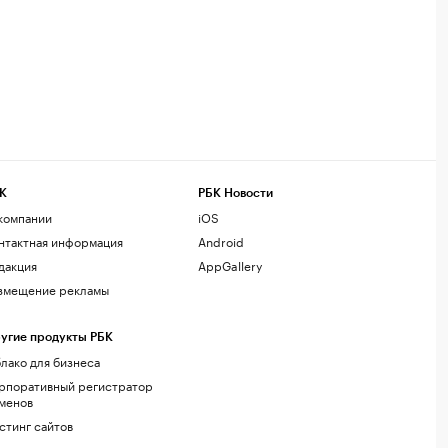
К
РБК Новости
компании
iOS
нтактная информация
Android
дакция
AppGallery
змещение рекламы
угие продукты РБК
лако для бизнеса
рпоративный регистратор
менов
стинг сайтов