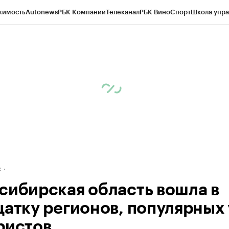
жимость
Autonews
РБК Компании
Телеканал
РБК Вино
Спорт
Школа упра
д
Стиль
Крипто
РБК Бизнес-среда
Дискуссионный клуб
Исследования
К
рагентов
Политика
Экономика
Бизнес
Технологии и медиа
Финансы
Рын
к
сибирская область вошла в
цатку регионов, популярных 
ристов