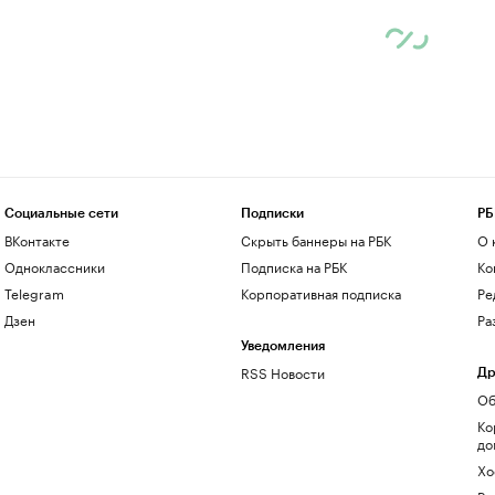
Социальные сети
Подписки
РБ
ВКонтакте
Скрыть баннеры на РБК
О 
Одноклассники
Подписка на РБК
Ко
Telegram
Корпоративная подписка
Ре
Дзен
Ра
Уведомления
RSS Новости
Др
Об
Ко
до
Хо