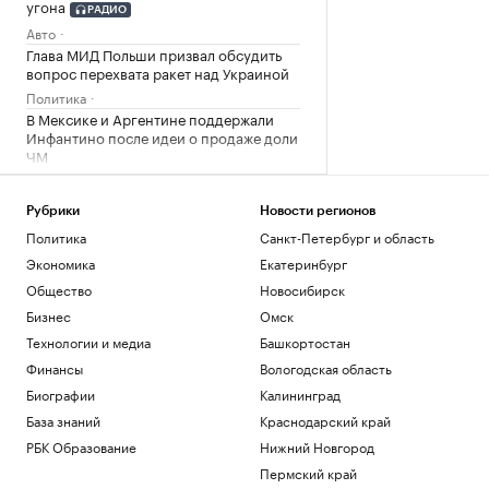
угона
РАДИО
Авто
Глава МИД Польши призвал обсудить
вопрос перехвата ракет над Украиной
Политика
В Мексике и Аргентине поддержали
Инфантино после идеи о продаже доли
ЧМ
Спорт
«Тактическая нищета»: как бизнес
Рубрики
Новости регионов
имитирует нехватку денег ради выгоды
Политика
Санкт-Петербург и область
Образование
Экономика
Екатеринбург
Lamoda расширяет инструменты
поддержки российских дизайнерских
Общество
Новосибирск
брендов
Бизнес
Омск
Компании
Технологии и медиа
Башкортостан
Загрузить еще
Финансы
Вологодская область
Биографии
Калининград
База знаний
Краснодарский край
РБК Образование
Нижний Новгород
Пермский край