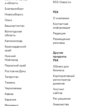
RSS Новости
и область
Екатеринбург
РБК
Новосибирск
О компании
Омск
Контактная
Башкортостан
информация
Вологодская
Редакция
область
Размещение
Калининград
рекламы
Краснодарский
край
Другие
Нижний
продукты
Новгород
РБК
Пермский край
Облако для
бизнеса
Ростов-на-Дону
Корпоративный
Татарстан
регистратор
Тюмень
доменов
Черноземье
Хостинг
сайтов
Кавказ
Рег.решения
Карелия
Знакомства
Мурманск