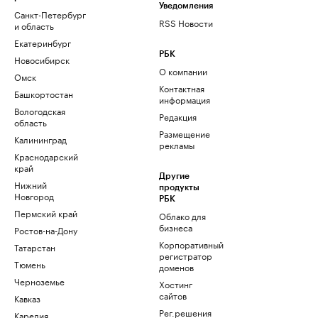
Уведомления
Санкт-Петербург
RSS Новости
и область
Екатеринбург
РБК
Новосибирск
О компании
Омск
Контактная
Башкортостан
информация
Вологодская
Редакция
область
Размещение
Калининград
рекламы
Краснодарский
край
Другие
Нижний
продукты
Новгород
РБК
Пермский край
Облако для
бизнеса
Ростов-на-Дону
Корпоративный
Татарстан
регистратор
Тюмень
доменов
Черноземье
Хостинг
сайтов
Кавказ
Рег.решения
Карелия