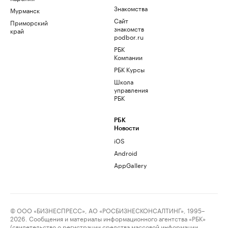
Знакомства
Мурманск
Сайт
Приморский
знакомств
край
podbor.ru
РБК
Компании
РБК Курсы
Школа
управления
РБК
РБК
Новости
iOS
Android
AppGallery
© ООО «БИЗНЕСПРЕСС», АО «РОСБИЗНЕСКОНСАЛТИНГ», 1995–
2026. Сообщения и материалы информационного агентства «РБК»
(свидетельство о регистрации средства массовой информации