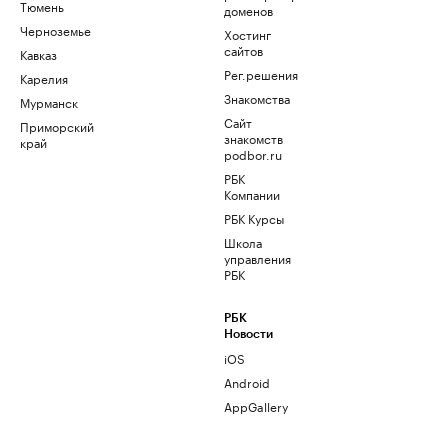
Тюмень
доменов
Черноземье
Хостинг
сайтов
Кавказ
Рег.решения
Карелия
Знакомства
Мурманск
Сайт
Приморский
знакомств
край
podbor.ru
РБК
Компании
РБК Курсы
Школа
управления
РБК
РБК
Новости
iOS
Android
AppGallery