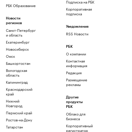
Подписка на РБК
РБК Образование
Корпоративная
подписка
Новости
регионов
Уведомления
Санкт-Петербург
RSS Новости
и область
Екатеринбург
РБК
Новосибирск
О компании
Омск
Контактная
Башкортостан
информация
Вологодская
Редакция
область
Размещение
Калининград
рекламы
Краснодарский
край
Другие
Нижний
продукты
Новгород
РБК
Пермский край
Облако для
бизнеса
Ростов-на-Дону
Корпоративный
Татарстан
регистратор