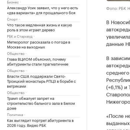
Бизнес
Александр Усик заявил, что у него есть
Фото: РБК 
«два варианта» для прощального боя
Спорт
В Новоси
Что такое медленная жизнь и какую
автокреди
роль в этом играет дерево
увеличила
РБК и Старквуд
Метеоролог рассказала о погоде в
данные Н
Москве на выходных
Общество
В зависи
Глава ВЦИОМ объяснил, почему
абитуриенты стали прагматичнее
автокред
Общество
среднего
Власти США поддержали Свято-
Республик
Троицкий монастырь РПЦЗ в борьбе с
ветряками
(+6,1%) и
Общество
Ставропол
Трамп обжалует запрет на
Нижегород
строительство бального зала в Белом
доме
Политика
«После н
Как выглядит портрет абитуриента в
выданных
2026 году. Видео РБК
автокреди