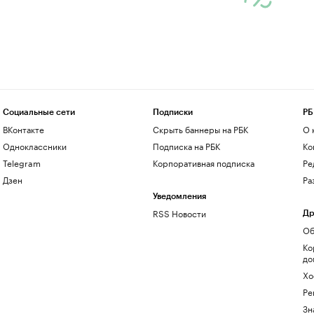
Социальные сети
Подписки
РБ
ВКонтакте
Скрыть баннеры на РБК
О 
Одноклассники
Подписка на РБК
Ко
Telegram
Корпоративная подписка
Ре
Дзен
Ра
Уведомления
RSS Новости
Др
Об
Ко
до
Хо
Ре
Зн