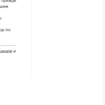
вшим
о
ор по
канале
и