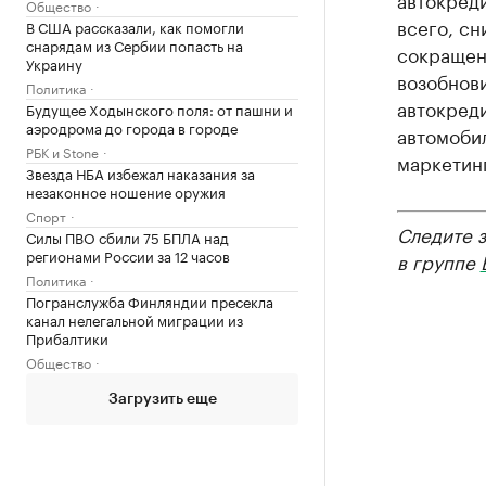
Общество
всего, с
В США рассказали, как помогли
снарядам из Сербии попасть на
сокращен
Украину
возобнов
Политика
автокреди
Будущее Ходынского поля: от пашни и
аэродрома до города в городе
автомоби
РБК и Stone
маркетин
Звезда НБА избежал наказания за
незаконное ношение оружия
Спорт
Следите 
Силы ПВО сбили 75 БПЛА над
регионами России за 12 часов
в группе
Политика
Погранслужба Финляндии пресекла
канал нелегальной миграции из
Прибалтики
Общество
Загрузить еще