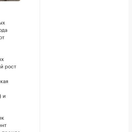
ых
ода
ют
ых
й рост
ская
) и
ек
ент
, прежде