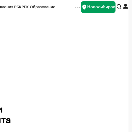
Новосибирск
вления РБК
РБК Образование
редитные рейтинги
Франшизы
Газета
ок наличной валюты
и
ита