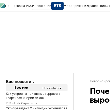
Подписка на РБК
Инвестиции
Мероприятия
Отрасли
Недви
РБК Курсы
РБК Life
Тренды
Визионеры
Национальные проекты
Горо
Спецпроекты СПб
Конференции СПб
Спецпроекты
Проверка конт
Новосибирс
Все новости
Новосибирск
Весь мир
Поче
Как устроены приватные террасы в
квартирах «Серии плюс»
выро
РБК и ПИК Серия плюс
Экс-президент Финляндии усомнился в