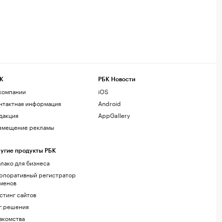
К
РБК Новости
компании
iOS
нтактная информация
Android
дакция
AppGallery
змещение рекламы
угие продукты РБК
лако для бизнеса
рпоративный регистратор
менов
стинг сайтов
г.решения
акомства