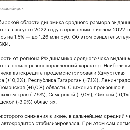
Новосибирск
бирской области динамика среднего размера выданн
тов в августе 2022 году в сравнении с июлем 2022 г
сь на 1,5% — до 1,26 млн руб. Об этом свидетельству
БКИ.
мости от региона РФ динамика среднего чека выданн
итов носила разнонаправленный характер. Наибольши
 чека автокредита продемонстрировали Удмуртская
а (+10,2%), Республика Татарстан (+7,1%), Ленинград
 Тюменская (+6,0%) области. Снижение произошло в
ьском крае (-7,6%), Самарской (-7,0%), Омской (-6,1%
ской (-3,9%) областях.
екоторого снижения в июне, в дальнейшем средний ч
 автокредитов стабилизировался. При этом сам сегм
тов постепенно восстанавливается, что объясняется