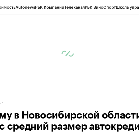
жимость
Autonews
РБК Компании
Телеканал
РБК Вино
Спорт
Школа упра
д
Стиль
Крипто
РБК Бизнес-среда
Дискуссионный клуб
Исследования
К
рагентов
Политика
Экономика
Бизнес
Технологии и медиа
Финансы
Рын
к
му в Новосибирской област
с средний размер автокред