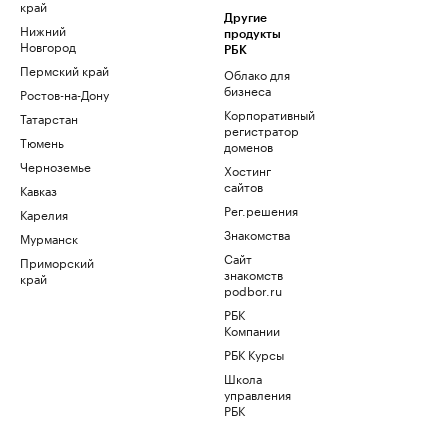
край
Другие
Нижний
продукты
Новгород
РБК
Пермский край
Облако для
бизнеса
Ростов-на-Дону
Корпоративный
Татарстан
регистратор
Тюмень
доменов
Черноземье
Хостинг
сайтов
Кавказ
Рег.решения
Карелия
Знакомства
Мурманск
Сайт
Приморский
знакомств
край
podbor.ru
РБК
Компании
РБК Курсы
Школа
управления
РБК