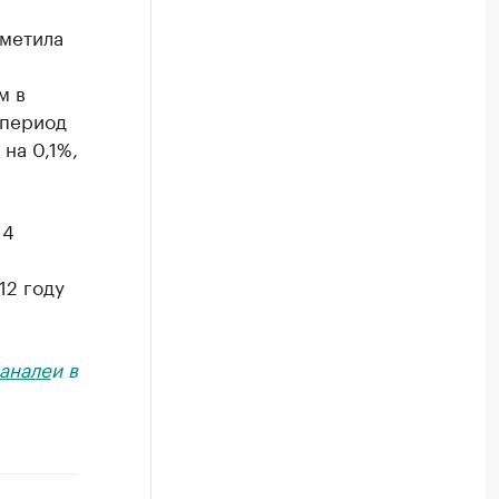
тметила
м в
 период
на 0,1%,
 4
12 году
анале
и в