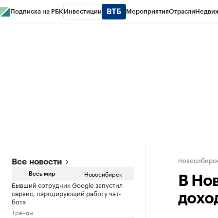
Подписка на РБК
Инвестиции
Мероприятия
Отрасли
Недви
РБК Курсы
РБК Life
Тренды
Визионеры
Национальные проекты
Горо
Спецпроекты СПб
Конференции СПб
Спецпроекты
Проверка конт
Новосибирс
Все новости
Новосибирск
Весь мир
В Но
Бывший сотрудник Google запустил
сервис, пародирующий работу чат-
дохо
бота
Тренды