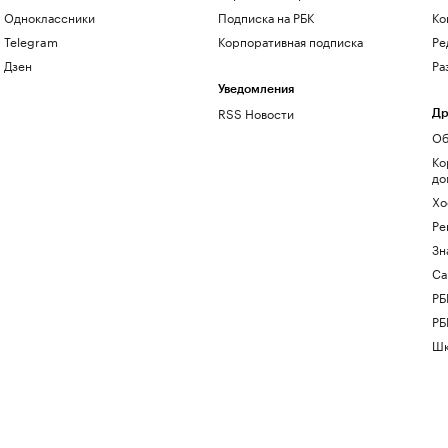
Одноклассники
Подписка на РБК
Ко
Telegram
Корпоративная подписка
Ре
Дзен
Ра
Уведомления
RSS Новости
Др
Об
Ко
до
Хо
Ре
Зн
Са
РБ
РБ
Шк