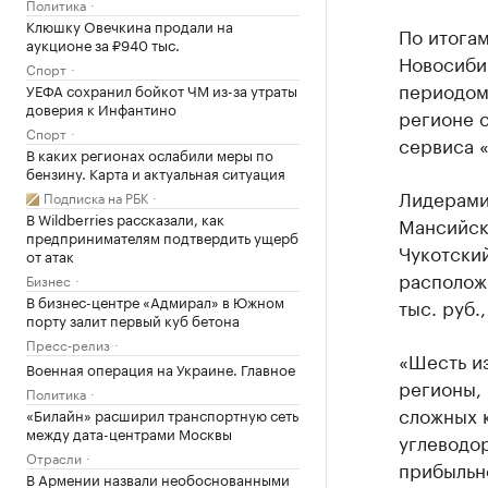
Политика
Клюшку Овечкина продали на
По итогам
аукционе за ₽940 тыс.
Новосиби
Спорт
периодом
УЕФА сохранил бойкот ЧМ из-за утраты
доверия к Инфантино
регионе с
Спорт
сервиса 
В каких регионах ослабили меры по
бензину. Карта и актуальная ситуация
Лидерами
Подписка на РБК
В Wildberries рассказали, как
Мансийски
предпринимателям подтвердить ущерб
Чукотский
от атак
расположи
Бизнес
В бизнес-центре «Адмирал» в Южном
тыс. руб.,
порту залит первый куб бетона
Пресс-релиз
«Шесть и
Военная операция на Украине. Главное
регионы, 
Политика
сложных 
«Билайн» расширил транспортную сеть
между дата-центрами Москвы
углеводор
Отрасли
прибыльн
В Армении назвали необоснованными