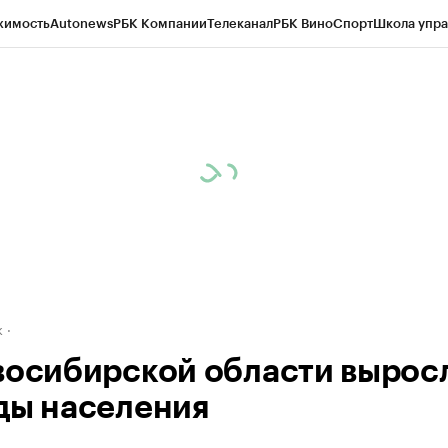
жимость
Autonews
РБК Компании
Телеканал
РБК Вино
Спорт
Школа упра
д
Стиль
Крипто
РБК Бизнес-среда
Дискуссионный клуб
Исследования
К
рагентов
Политика
Экономика
Бизнес
Технологии и медиа
Финансы
Рын
к
восибирской области вырос
ды населения