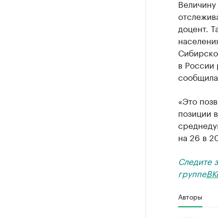
Величину
отслежива
доцент. Т
населения
Сибирском
в России 
сообщила
«Это позв
позиции 
среднеду
на 26 в 2
Следите 
группе
ВК
Авторы