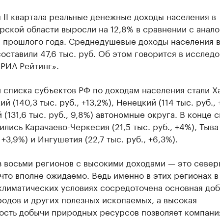
 II квартала реальные денежные доходы населения в
рской области выросли на 12,8% в сравнении с анал
 прошлого года. Среднедушевые доходы населения 
оставили 47,6 тыс. руб. Об этом говорится в исслед
«РИА Рейтинг».
 списка субъектов РФ по доходам населения стали Х
й (140,3 тыс. руб., +13,2%), Ненецкий (114 тыс. руб., 
 (131,6 тыс. руб., 9,8%) автономные округа. В конце 
лись Карачаево-Черкесия (21,5 тыс. руб., +4%), Тыва 
 +3,9%) и Ингушетия (22,7 тыс. руб., +6,3%).
з восьми регионов с высокими доходами — это севе
что вполне ожидаемо. Ведь именно в этих регионах в
климатических условиях сосредоточена основная до
одов и других полезных ископаемых, а высокая
ость добычи природных ресурсов позволяет компани