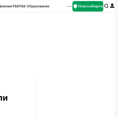
Новосибирск
вления РБК
РБК Образование
редитные рейтинги
Франшизы
Газета
ок наличной валюты
ли