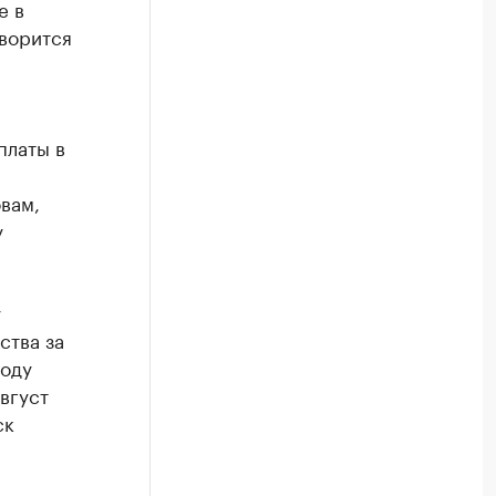
е в
оворится
платы в
вам,
у
у
ства за
иоду
вгуст
ск