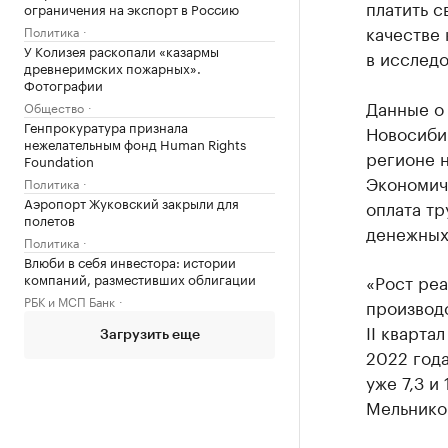
платить с
ограничения на экспорт в Россию
качестве 
Политика
У Колизея раскопали «казармы
в исследо
древнеримских пожарных».
Фотографии
Данные о
Общество
Генпрокуратура признала
Новосиби
нежелательным фонд Human Rights
регионе н
Foundation
Экономиче
Политика
Аэропорт Жуковский закрыли для
оплата тр
полетов
денежных
Политика
Влюби в себя инвестора: истории
компаний, разместивших облигации
«Рост реа
РБК и МСП Банк
производ
II кварта
Загрузить еще
2022 года
уже 7,3 и
Мельнико