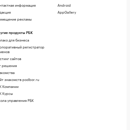
нтактная информация
Android
дакция
AppGallery
змещение рекламы
угие продукты РБК
лако для бизнеса
рпоративный регистратор
менов
стинг сайтов
г.решения
акомства
йт знакомств podbor.ru
К Компании
К Курсы
ола управления РБК