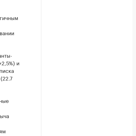
огичным
в
овании
анты-
+2,5%) и
списка
(22.7
рные
быча
ям