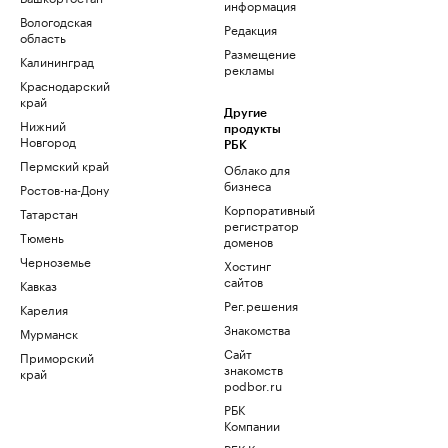
информация
Вологодская
Редакция
область
Размещение
Калининград
рекламы
Краснодарский
край
Другие
Нижний
продукты
Новгород
РБК
Пермский край
Облако для
бизнеса
Ростов-на-Дону
Корпоративный
Татарстан
регистратор
Тюмень
доменов
Черноземье
Хостинг
сайтов
Кавказ
Рег.решения
Карелия
Знакомства
Мурманск
Сайт
Приморский
знакомств
край
podbor.ru
РБК
Компании