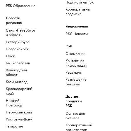
Подписка на РБК
РБК Образование
Корпоративная
подписка
Новости
регионов
Уведомления
Санкт-Петербург
RSS Новости
и область
Екатеринбург
РБК
Новосибирск
О компании
Омск
Контактная
Башкортостан
информация
Вологодская
Редакция
область
Размещение
Калининград
рекламы
Краснодарский
край
Другие
Нижний
продукты
Новгород
РБК
Пермский край
Облако для
бизнеса
Ростов-на-Дону
Корпоративный
Татарстан
регистратор