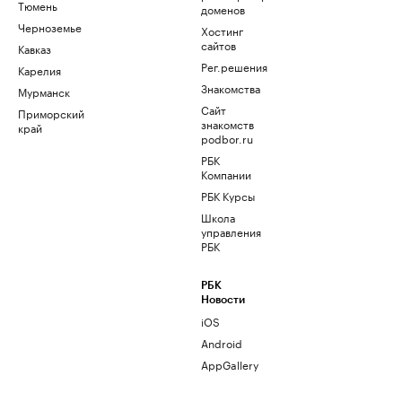
Тюмень
доменов
Черноземье
Хостинг
сайтов
Кавказ
Рег.решения
Карелия
Знакомства
Мурманск
Сайт
Приморский
знакомств
край
podbor.ru
РБК
Компании
РБК Курсы
Школа
управления
РБК
РБК
Новости
iOS
Android
AppGallery