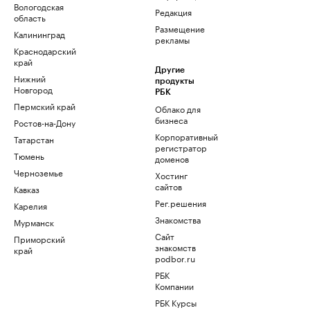
Вологодская
Редакция
область
Размещение
Калининград
рекламы
Краснодарский
край
Другие
Нижний
продукты
Новгород
РБК
Пермский край
Облако для
бизнеса
Ростов-на-Дону
Корпоративный
Татарстан
регистратор
Тюмень
доменов
Черноземье
Хостинг
сайтов
Кавказ
Рег.решения
Карелия
Знакомства
Мурманск
Сайт
Приморский
знакомств
край
podbor.ru
РБК
Компании
РБК Курсы