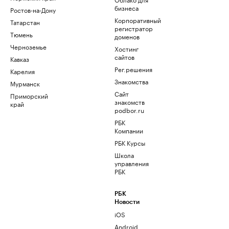
бизнеса
Ростов-на-Дону
Корпоративный
Татарстан
регистратор
Тюмень
доменов
Черноземье
Хостинг
сайтов
Кавказ
Рег.решения
Карелия
Знакомства
Мурманск
Сайт
Приморский
знакомств
край
podbor.ru
РБК
Компании
РБК Курсы
Школа
управления
РБК
РБК
Новости
iOS
Android