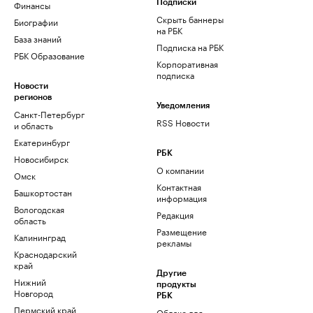
Финансы
Подписки
Скрыть баннеры
Биографии
на РБК
База знаний
Подписка на РБК
РБК Образование
Корпоративная
подписка
Новости
регионов
Уведомления
Санкт-Петербург
RSS Новости
и область
Екатеринбург
РБК
Новосибирск
О компании
Омск
Контактная
Башкортостан
информация
Вологодская
Редакция
область
Размещение
Калининград
рекламы
Краснодарский
край
Другие
Нижний
продукты
Новгород
РБК
Пермский край
Облако для