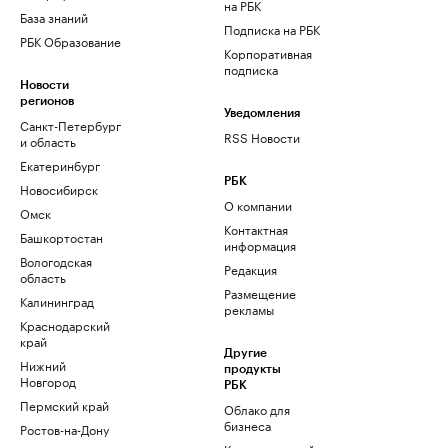
на РБК
База знаний
Подписка на РБК
РБК Образование
Корпоративная
подписка
Новости
регионов
Уведомления
Санкт-Петербург
RSS Новости
и область
Екатеринбург
РБК
Новосибирск
О компании
Омск
Контактная
Башкортостан
информация
Вологодская
Редакция
область
Размещение
Калининград
рекламы
Краснодарский
край
Другие
Нижний
продукты
Новгород
РБК
Пермский край
Облако для
бизнеса
Ростов-на-Дону