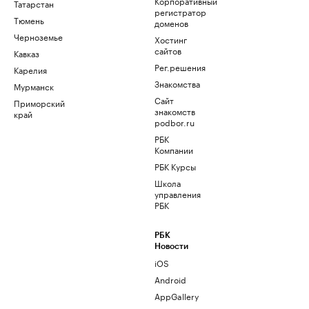
Корпоративный
Татарстан
регистратор
Тюмень
доменов
Черноземье
Хостинг
сайтов
Кавказ
Рег.решения
Карелия
Знакомства
Мурманск
Сайт
Приморский
знакомств
край
podbor.ru
РБК
Компании
РБК Курсы
Школа
управления
РБК
РБК
Новости
iOS
Android
AppGallery