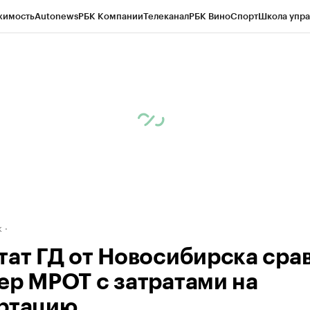
жимость
Autonews
РБК Компании
Телеканал
РБК Вино
Спорт
Школа упра
д
Стиль
Крипто
РБК Бизнес-среда
Дискуссионный клуб
Исследования
К
рагентов
Политика
Экономика
Бизнес
Технологии и медиа
Финансы
Рын
к
тат ГД от Новосибирска сра
ер МРОТ с затратами на
ртацию