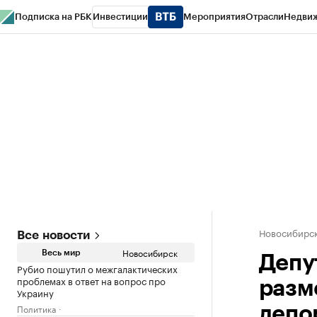
Подписка на РБК
Инвестиции
Мероприятия
Отрасли
Недви
РБК Курсы
РБК Life
Тренды
Визионеры
Национальные проекты
Горо
Спецпроекты СПб
Конференции СПб
Спецпроекты
Проверка конт
Новосибирс
Все новости
Новосибирск
Весь мир
Депу
Рубио пошутил о межгалактических
проблемах в ответ на вопрос про
разм
Украину
Политика
депо