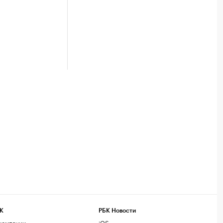
К
РБК Новости
компании
iOS