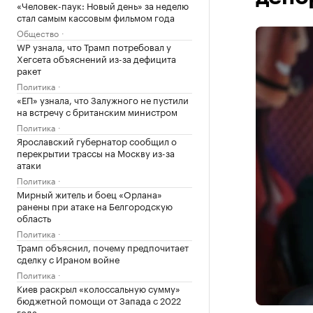
«Человек-паук: Новый день» за неделю
стал самым кассовым фильмом года
Общество
WP узнала, что Трамп потребовал у
Хегсета объяснений из-за дефицита
ракет
Политика
«ЕП» узнала, что Залужного не пустили
на встречу с британским министром
Политика
Ярославский губернатор сообщил о
перекрытии трассы на Москву из-за
атаки
Политика
Мирный житель и боец «Орлана»
ранены при атаке на Белгородскую
область
Политика
Трамп объяснил, почему предпочитает
сделку с Ираном войне
Политика
Киев раскрыл «колоссальную сумму»
бюджетной помощи от Запада с 2022
года