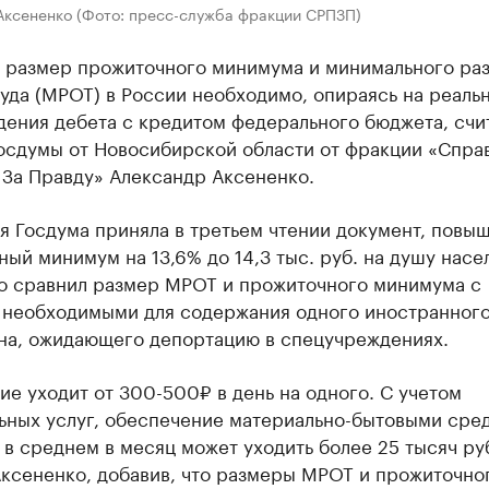
Аксененко (Фото: пресс-служба фракции СРПЗП)
 размер прожиточного минимума и минимального ра
уда (МРОТ) в России необходимо, опираясь на реальн
дения дебета с кредитом федерального бюджета, счи
Госдумы от Новосибирской области от фракции «Спра
 За Правду» Александр Аксененко.
ря Госдума приняла в третьем чтении документ, пов
ый минимум на 13,6% до 14,3 тыс. руб. на душу насе
о сравнил размер МРОТ и прожиточного минимума с
 необходимыми для содержания одного иностранног
на, ожидающего депортацию в спецучреждениях.
ие уходит от 300-500₽ в день на одного. С учетом
ьных услуг, обеспечение материально-бытовыми сре
 в среднем в месяц может уходить более 25 тысяч ру
Аксененко, добавив, что размеры МРОТ и прожиточно