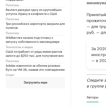
минимума
Политика
Reuters раскрыл одну из крупнейших
уступок Ирану в конфликте с США
Принятый
Политика
прожиточн
Три российских аэропорта закрыли для
— для тру
полетов
руб. — дл
Политика
Wildberries начала подготовку к
запуску собственного мессенджера
Технологии и медиа
За 202
США потребуют от ряда иммигрантов
иностра
залоги до $250 тыс. для получения виз
— в 202
Политика
Adidas извинился за обилие розовых
бутс на ЧМ-26, назвав это совпадением
Спорт
Следите 
Загрузить еще
в группе
Авторы