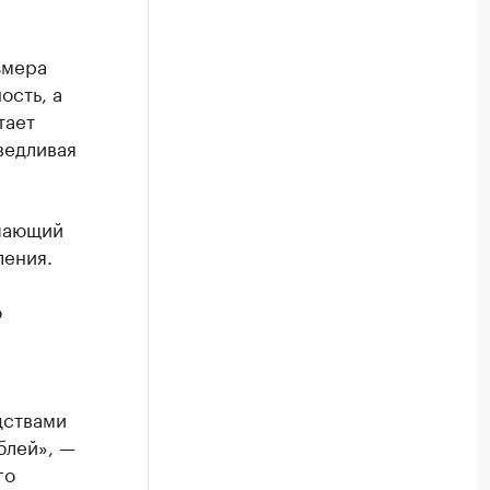
змера
ость, а
тает
ведливая
ышающий
ления.
о
дствами
блей», —
го