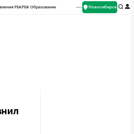
Новосибирск
вления РБК
РБК Образование
редитные рейтинги
Франшизы
Газета
ок наличной валюты
внил