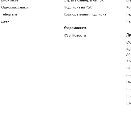
Одноклассники
Подписка на РБК
Ко
Telegram
Корпоративная подписка
Ре
Дзен
Ра
Уведомления
RSS Новости
Др
Об
Ко
до
Хо
Ре
Зн
Са
РБ
РБ
Шк