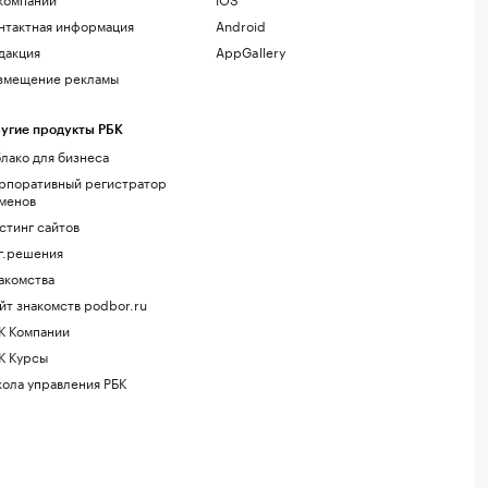
нтактная информация
Android
дакция
AppGallery
змещение рекламы
угие продукты РБК
лако для бизнеса
рпоративный регистратор
менов
стинг сайтов
г.решения
акомства
йт знакомств podbor.ru
К Компании
К Курсы
ола управления РБК