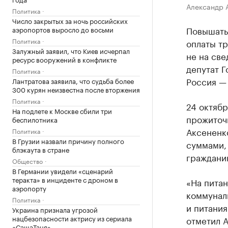
Александр 
Политика
Число закрытых за ночь российских
Повышать
аэропортов выросло до восьми
Политика
оплаты тр
Залужный заявил, что Киев исчерпал
не на све
ресурс вооружений в конфликте
депутат 
Политика
Россия —
Лантратова заявила, что судьба более
300 курян неизвестна после вторжения
Политика
24 октяб
На подлете к Москве сбили три
прожиточн
беспилотника
Аксененк
Политика
В Грузии назвали причину полного
суммами,
блэкаута в стране
граждани
Общество
В Германии увидели «сценарий
теракта» в инциденте с дроном в
«На питан
аэропорту
коммунал
Политика
и питания
Украина признала угрозой
нацбезопасности актрису из сериала
отметил 
«СашаТаня»