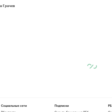
а Грачев
Социальные сети
Подписки
РБ
ВКонтакте
Скрыть баннеры на РБК
О 