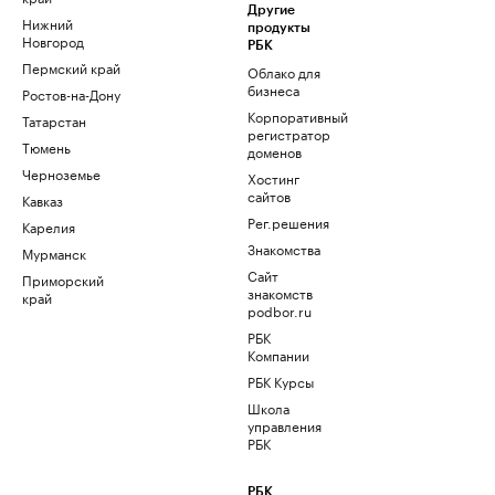
Другие
Нижний
продукты
Новгород
РБК
Пермский край
Облако для
бизнеса
Ростов-на-Дону
Корпоративный
Татарстан
регистратор
Тюмень
доменов
Черноземье
Хостинг
сайтов
Кавказ
Рег.решения
Карелия
Знакомства
Мурманск
Сайт
Приморский
знакомств
край
podbor.ru
РБК
Компании
РБК Курсы
Школа
управления
РБК
РБК