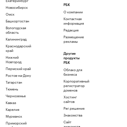
Екатеринбург
РБК
Новосибирск
О компании
Омск
Контактная
Башкортостан
информация
Вологодская
Редакция
область
Размещение
Калининград
рекламы
Краснодарский
край
Другие
Нижний
продукты
Новгород
РБК
Пермский край
Облако для
бизнеса
Ростов-на-Дону
Корпоративный
Татарстан
регистратор
Тюмень
доменов
Черноземье
Хостинг
сайтов
Кавказ
Рег.решения
Карелия
Знакомства
Мурманск
Сайт
Приморский
знакомств