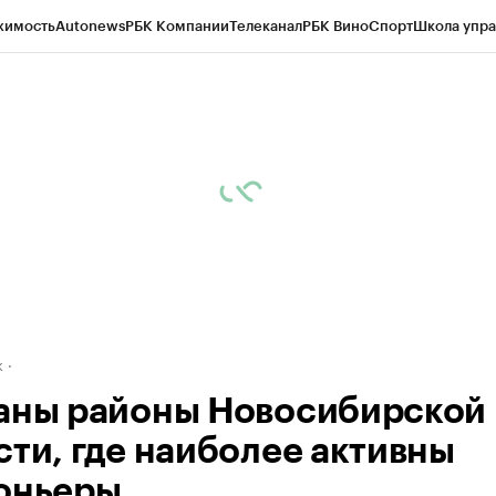
жимость
Autonews
РБК Компании
Телеканал
РБК Вино
Спорт
Школа упра
д
Стиль
Крипто
РБК Бизнес-среда
Дискуссионный клуб
Исследования
К
рагентов
Политика
Экономика
Бизнес
Технологии и медиа
Финансы
Рын
к
аны районы Новосибирской
сти, где наиболее активны
оньеры