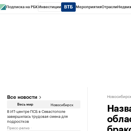
Подписка на РБК
Инвестиции
Мероприятия
Отрасли
Недви
РБК Курсы
РБК Life
Тренды
Визионеры
Национальные проекты
Горо
Спецпроекты СПб
Конференции СПб
Спецпроекты
Проверка конт
Новосибирс
Все новости
Новосибирск
Весь мир
Назв
В ИТ-центре ПСБ в Севастополе
завершилась трудовая смена для
обла
подростков
Пресс-релиз
брак