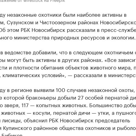
ду незаконные охотники были наиболее активны в
м, Сузунском и Чистоозерном районах Новосибирск
 Об этом РБК Новосибирск рассказали в пресс-служб
ьного министерства природных ресурсов и экологии.
в ведомстве добавили, что в следующем охотничьем 
ы могут быть активны в других районах. «Все зависи
ти и плотности обитания объектов животного мира, 
 климатических условий», — рассказали в министерс
ду в регионе выявили 100 случаев незаконной охоты,
е которой браконьеры добыли 27 особей пернатой ди
о зверя, 117 — копытных животных. Большинство доб
животных — косули, пернатой дичи — утки, а пушног
и лисицы, объяснил РБК Новосибирск председатель
я Купинского районное общества охотников и рыболо
 Бибиков.