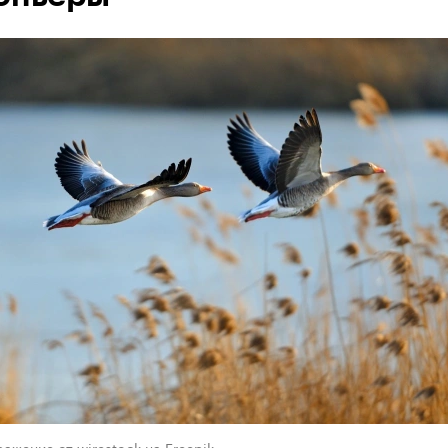
ажение от wirestock на Freepik