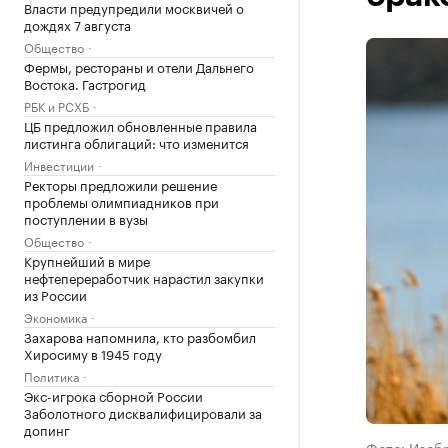
Власти предупредили москвичей о
дождях 7 августа
Общество
Фермы, рестораны и отели Дальнего
Востока. Гастрогид
РБК и РСХБ
ЦБ предложил обновленные правила
листинга облигаций: что изменится
Инвестиции
Ректоры предложили решение
проблемы олимпиадников при
поступлении в вузы
Общество
Крупнейший в мире
нефтепереработчик нарастил закупки
из России
Экономика
Захарова напомнила, кто разбомбил
Хиросиму в 1945 году
Политика
Экс-игрока сборной России
Заболотного дисквалифицировали за
допинг
Фото: Изобр