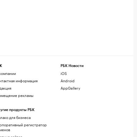
К
РБК Новости
компании
iOS
нтактная информация
Android
дакция
AppGallery
змещение рекламы
угие продукты РБК
лако для бизнеса
рпоративный регистратор
менов
стинг сайтов