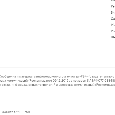
Ре
Зн
Са
РБ
РБ
Шк
ения и материалы информационного агентства «РБК» (свидетельство о 
овых коммуникаций (Роскомнадзор) 09.12.2015 за номером ИА №ФС77-63848) 
 связи, информационных технологий и массовых коммуникаций (Роскомнадз
нажмите Ctrl + Enter