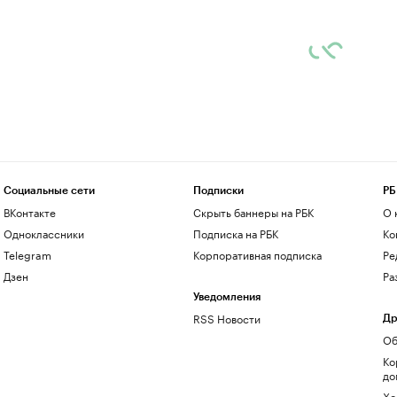
Социальные сети
Подписки
РБ
ВКонтакте
Скрыть баннеры на РБК
О 
Одноклассники
Подписка на РБК
Ко
Telegram
Корпоративная подписка
Ре
Дзен
Ра
Уведомления
RSS Новости
Др
Об
Ко
до
Хо