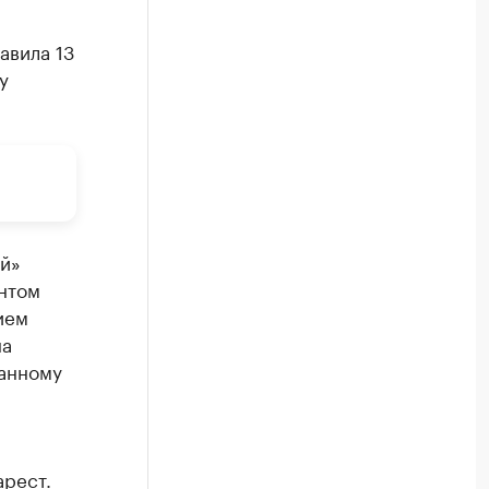
авила 13
у
ий»
нтом
ием
на
данному
арест
.