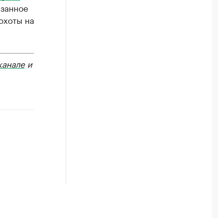
язанное
охоты на
канале
и