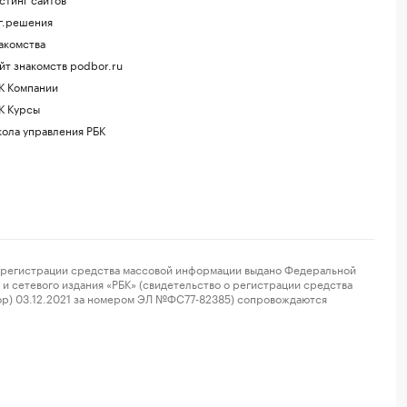
г.решения
акомства
йт знакомств podbor.ru
К Компании
К Курсы
ола управления РБК
регистрации средства массовой информации выдано Федеральной
и сетевого издания «РБК» (свидетельство о регистрации средства
ор) 03.12.2021 за номером ЭЛ №ФС77-82385) сопровождаются