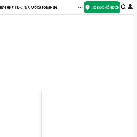
Новосибирск
вления РБК
РБК Образование
редитные рейтинги
Франшизы
Газета
ок наличной валюты