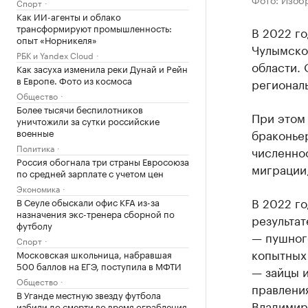
Спорт
Как ИИ-агенты и облако
трансформируют промышленность:
В 2022 го
опыт «Норникеля»
Чулымско
РБК и Yandex Cloud
области.
Как засуха изменила реки Дунай и Рейн
в Европе. Фото из космоса
регионал
Общество
Более тысячи беспилотников
При этом 
уничтожили за сутки российские
военные
браконьер
Политика
численнос
Россия обогнала три страны Евросоюза
миграции,
по средней зарплате с учетом цен
Экономика
В 2022 го
В Сеуле обыскали офис KFA из-за
назначения экс-тренера сборной по
результат
футболу
— пушног
Спорт
копытных 
Московская школьница, набравшая
500 баллов на ЕГЭ, поступила в МФТИ
— зайцы 
Общество
правлени
В Уганде местную звезду футбола
Владимир
избили до смерти во время ограбления