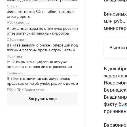
Спорт
Финансы после 60: ошибки, которые
Виновных 
стоят дорого
млн руб.,
РБК Компании
министер
Аномальная жара не отпугнула россиян
от европейских пляжных курортов
Общество
В Литве заявили о риске «операций под
Высоко
ложным флагом» против стран Балтии
Политика
15–20% рынка в цифре: на что уже
повлияли технологии в страховании
В декабре
Компании
задержал
Школы с отличием: как изменилось
Новосиби
представление об учебе рядом с домом
Бернадск
РБК и ПИК Серия плюс
Владимир
Загрузить еще
факту
был
причинени
Барабинс