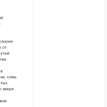
ой
е
сезоне
т от
путей
тве.
 в
чи, семь
ытых
о зверя
вов