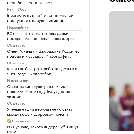
нестабильности рынков
РБК и Сбер
В регионе изъяли 1,5 тонны мясной
продукции с нарушениями
Новосибирск
ВС счел, что за магнитные рамки
номеров машин нельзя лишать прав
Общество
С чем Роналду и Джорджина Родригес
подошли к свадьбе. Инфографика
Общество
Как и где быстро заработать деньги в
2026 году: 15 способов
Инвестиции
Осенние каникулы у школьников в
новом учебном году будут дольше
зимних
Общество
Ученые нашли неожиданную связь
между кофе и здоровьем печени
Подписка на РБК
NYT узнала, какого лидера Кубы ищут
США