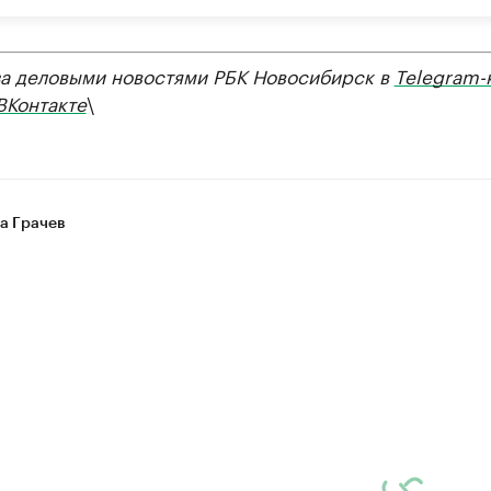
за деловыми новостями РБК Новосибирск в
Telegram-
ВКонтакте
\
а Грачев