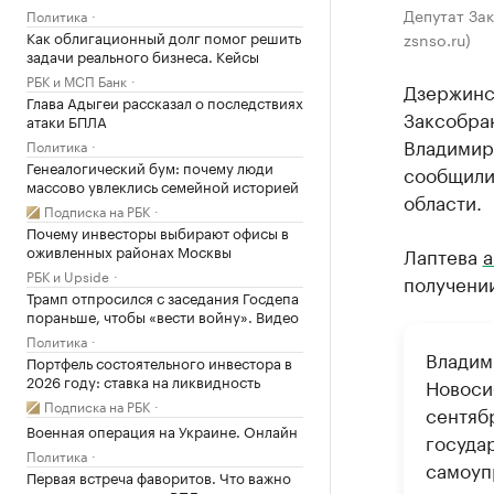
Депутат За
Политика
Как облигационный долг помог решить
zsnso.ru)
задачи реального бизнеса. Кейсы
РБК и МСП Банк
Дзержинс
Глава Адыгеи рассказал о последствиях
Заксобра
атаки БПЛА
Владимира
Политика
Генеалогический бум: почему люди
сообщили
массово увлеклись семейной историей
области.
Подписка на РБК
Почему инвесторы выбирают офисы в
оживленных районах Москвы
Лаптева
а
РБК и Upside
получении
Трамп отпросился с заседания Госдепа
пораньше, чтобы «вести войну». Видео
Политика
Владим
Портфель состоятельного инвестора в
2026 году: ставка на ликвидность
Новосиб
Подписка на РБК
сентяб
Военная операция на Украине. Онлайн
госуда
Политика
самоуп
Первая встреча фаворитов. Что важно