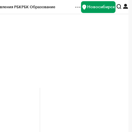
Новосибирск
вления РБК
РБК Образование
редитные рейтинги
Франшизы
Газета
ок наличной валюты