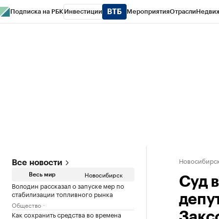
Подписка на РБК
Инвестиции
Мероприятия
Отрасли
Недви
РБК Курсы
РБК Life
Тренды
Визионеры
Национальные проекты
Горо
Спецпроекты СПб
Конференции СПб
Спецпроекты
Проверка конт
Новосибирс
Все новости
Новосибирск
Весь мир
Суд 
Володин рассказал о запуске мер по
стабилизации топливного рынка
депу
Общество
Как сохранить средства во времена
Закс