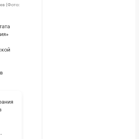
ев (Фото:
тата
ия»
ской
в
рания
в
.