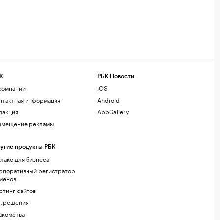
К
РБК Новости
компании
iOS
нтактная информация
Android
дакция
AppGallery
змещение рекламы
угие продукты РБК
лако для бизнеса
рпоративный регистратор
менов
стинг сайтов
г.решения
акомства