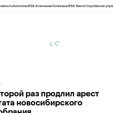
жимость
Autonews
РБК Компании
Телеканал
РБК Вино
Спорт
Школа упра
д
Стиль
Крипто
РБК Бизнес-среда
Дискуссионный клуб
Исследования
К
рагентов
Политика
Экономика
Бизнес
Технологии и медиа
Финансы
Рын
к
второй раз продлил арест
тата новосибирского
обрания