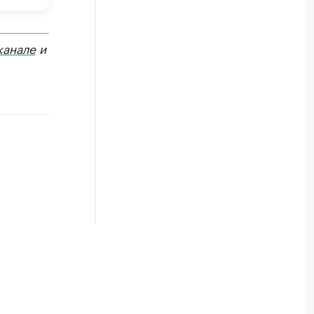
канале
и