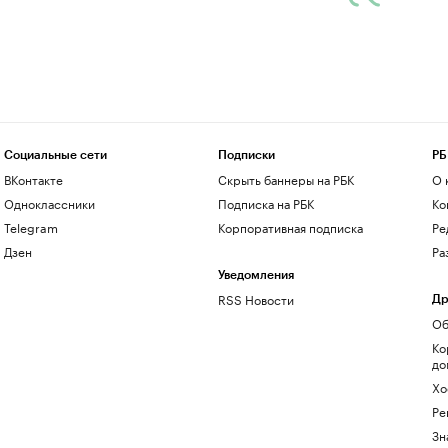
Социальные сети
Подписки
РБ
ВКонтакте
Скрыть баннеры на РБК
О 
Одноклассники
Подписка на РБК
Ко
Telegram
Корпоративная подписка
Ре
Дзен
Ра
Уведомления
RSS Новости
Др
Об
Ко
до
Хо
Ре
Зн