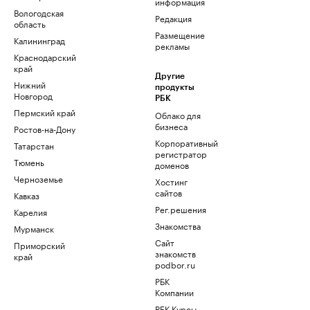
информация
Вологодская
Редакция
область
Размещение
Калининград
рекламы
Краснодарский
край
Другие
Нижний
продукты
Новгород
РБК
Пермский край
Облако для
бизнеса
Ростов-на-Дону
Корпоративный
Татарстан
регистратор
Тюмень
доменов
Черноземье
Хостинг
сайтов
Кавказ
Рег.решения
Карелия
Знакомства
Мурманск
Сайт
Приморский
знакомств
край
podbor.ru
РБК
Компании
РБК Курсы