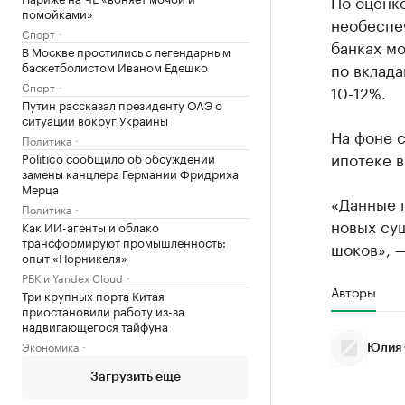
По оценке
помойками»
необеспе
Спорт
банках мо
В Москве простились с легендарным
баскетболистом Иваном Едешко
по вклада
Спорт
10-12%.
Путин рассказал президенту ОАЭ о
ситуации вокруг Украины
На фоне 
Политика
ипотеке в
Politico сообщило об обсуждении
замены канцлера Германии Фридриха
Мерца
«Данные п
Политика
новых су
Как ИИ-агенты и облако
трансформируют промышленность:
шоков», 
опыт «Норникеля»
РБК и Yandex Cloud
Авторы
Три крупных порта Китая
приостановили работу из-за
надвигающегося тайфуна
Экономика
Юлия 
Загрузить еще