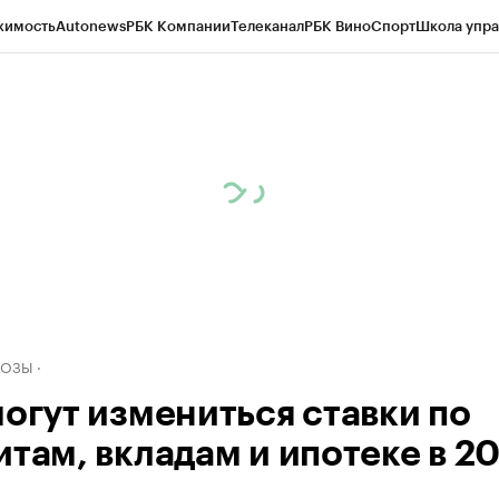
жимость
Autonews
РБК Компании
Телеканал
РБК Вино
Спорт
Школа упра
д
Стиль
Крипто
РБК Бизнес-среда
Дискуссионный клуб
Исследования
К
рагентов
Политика
Экономика
Бизнес
Технологии и медиа
Финансы
Рын
НОЗЫ
могут измениться ставки по
итам, вкладам и ипотеке в 2