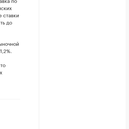
авка по
йских
е ставки
ть до
рыночной
1,2%.
-то
х