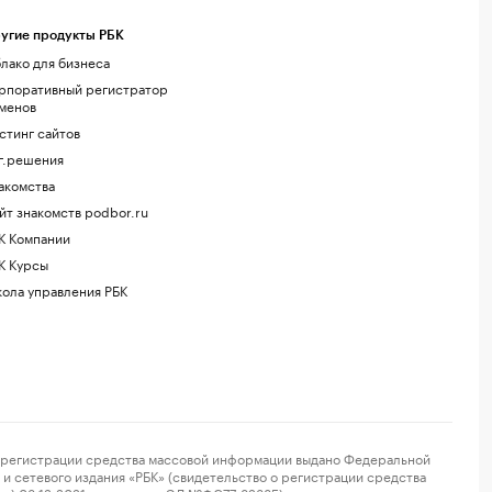
угие продукты РБК
лако для бизнеса
рпоративный регистратор
менов
стинг сайтов
г.решения
акомства
йт знакомств podbor.ru
К Компании
К Курсы
ола управления РБК
регистрации средства массовой информации выдано Федеральной
и сетевого издания «РБК» (свидетельство о регистрации средства