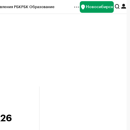
Новосибирск
вления РБК
РБК Образование
редитные рейтинги
Франшизы
Газета
ок наличной валюты
026