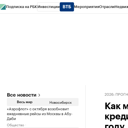
Подписка на РБК
Инвестиции
Мероприятия
Отрасли
Недви
РБК Курсы
РБК Life
Тренды
Визионеры
Национальные проекты
Горо
Спецпроекты СПб
Конференции СПб
Спецпроекты
Проверка конт
2026: ПРОГ
Все новости
Новосибирск
Весь мир
Как 
«Аэрофлот» с октября возобновит
ежедневные рейсы из Москвы в Абу-
кред
Даби
Общество
году