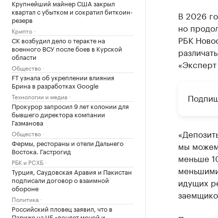
Крупнейший майнер США закрыл
квартал с убытком и сократил биткоин-
В 2026 го
резерв
но продо
Крипто
РБК Ново
СК возбудил дело о теракте на
военного ВСУ после боев в Курской
различать
области
«Эксперт 
Общество
FT узнала об укреплении влияния
Брина в разработках Google
Подпиш
Технологии и медиа
Прокурор запросил 9 лет колонии для
бывшего директора компании
Газманова
«Депозиты
Общество
Фермы, рестораны и отели Дальнего
мы можем 
Востока. Гастрогид
меньше 10
РБК и РСХБ
меньшими 
Турция, Саудовская Аравия и Пакистан
подписали договор о взаимной
идущих р
обороне
заемщиков
Политика
Российский пловец заявил, что в
Париже на ЧЕ «воняет мочой и