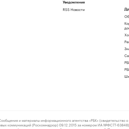
Уведомления
RSS Новости
Др
Об
Ко
до
Хо
Ре
Зн
Са
РБ
РБ
Шк
ения и материалы информационного агентства «РБК» (свидетельство о 
овых коммуникаций (Роскомнадзор) 09.12.2015 за номером ИА №ФС77-63848) 