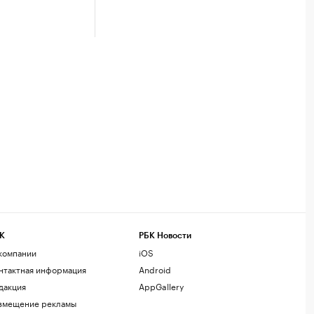
К
РБК Новости
компании
iOS
нтактная информация
Android
дакция
AppGallery
змещение рекламы