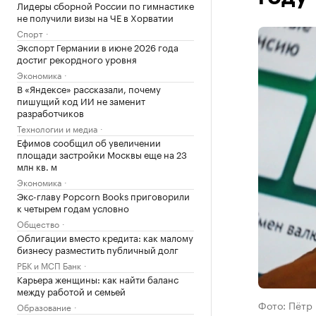
Лидеры сборной России по гимнастике
не получили визы на ЧЕ в Хорватии
Спорт
Экспорт Германии в июне 2026 года
достиг рекордного уровня
Экономика
В «Яндексе» рассказали, почему
пишущий код ИИ не заменит
разработчиков
Технологии и медиа
Ефимов сообщил об увеличении
площади застройки Москвы еще на 23
млн кв. м
Экономика
Экс-главу Popcorn Books приговорили
к четырем годам условно
Общество
Облигации вместо кредита: как малому
бизнесу разместить публичный долг
РБК и МСП Банк
Карьера женщины: как найти баланс
между работой и семьей
Фото: Пётр 
Образование