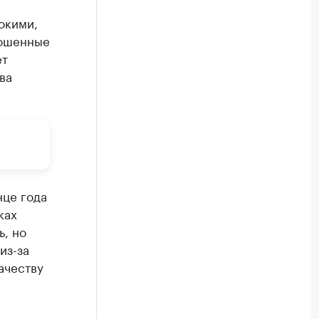
окими,
рошенные
ет
ва
нце года
ках
ь, но
из-за
ачеству