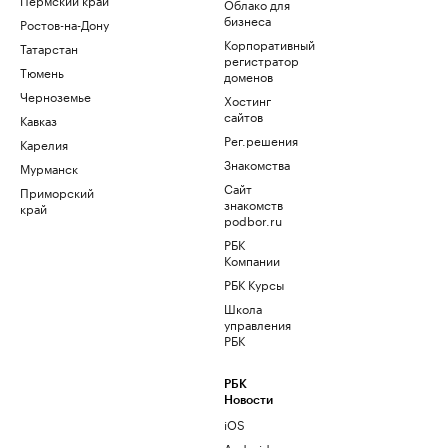
Облако для
бизнеса
Ростов-на-Дону
Корпоративный
Татарстан
регистратор
Тюмень
доменов
Черноземье
Хостинг
сайтов
Кавказ
Рег.решения
Карелия
Знакомства
Мурманск
Сайт
Приморский
знакомств
край
podbor.ru
РБК
Компании
РБК Курсы
Школа
управления
РБК
РБК
Новости
iOS
Android