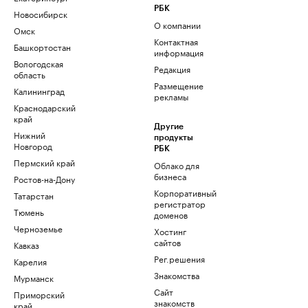
РБК
Новосибирск
О компании
Омск
Контактная
Башкортостан
информация
Вологодская
Редакция
область
Размещение
Калининград
рекламы
Краснодарский
край
Другие
Нижний
продукты
Новгород
РБК
Пермский край
Облако для
бизнеса
Ростов-на-Дону
Корпоративный
Татарстан
регистратор
Тюмень
доменов
Черноземье
Хостинг
сайтов
Кавказ
Рег.решения
Карелия
Знакомства
Мурманск
Сайт
Приморский
знакомств
край