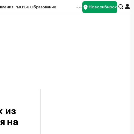
Новосибирск
вления РБК
РБК Образование
редитные рейтинги
Франшизы
Газета
ок наличной валюты
 из
я на