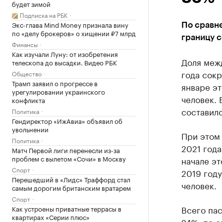
будет зимой
Подписка на РБК
Экс-глава Mind Money признала вину
По сравн
по «делу брокеров» о хищении ₽7 млрд
границу с
Финансы
Как изучали Луну: от изобретения
Доля меж
телескопа до высадки. Видео РБК
года сокр
Общество
Трамп заявил о прогрессе в
январе эт
урегулировании украинского
человек.
конфликта
составило
Политика
Гендиректор «ИжАвиа» объявил об
увольнении
При этом 
Политика
2021 года
Матч Первой лиги перенесли из-за
проблем с вылетом «Сочи» в Москву
начале эт
Спорт
2019 году
Перешедший в «Лидс» Траффорд стал
человек.
самым дорогим британским вратарем
Спорт
Всего пас
Как устроены приватные террасы в
квартирах «Серии плюс»
24%, по с