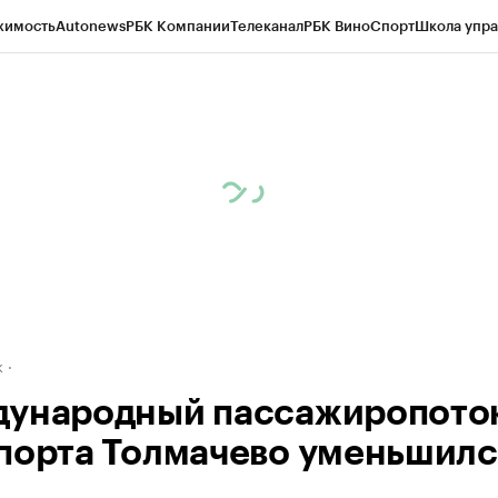
жимость
Autonews
РБК Компании
Телеканал
РБК Вино
Спорт
Школа упра
д
Стиль
Крипто
РБК Бизнес-среда
Дискуссионный клуб
Исследования
К
рагентов
Политика
Экономика
Бизнес
Технологии и медиа
Финансы
Рын
к
ународный пассажиропоток
порта Толмачево уменьшилс