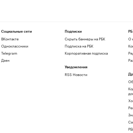
Социальные сети
Подписки
РБ
ВКонтакте
Скрыть баннеры на РБК
О 
Одноклассники
Подписка на РБК
Ко
Telegram
Корпоративная подписка
Ре
Дзен
Ра
Уведомления
RSS Новости
Др
Об
Ко
до
Хо
Ре
Зн
Са
РБ