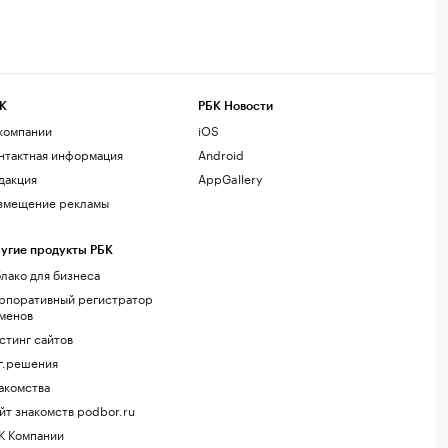
К
РБК Новости
компании
iOS
нтактная информация
Android
дакция
AppGallery
змещение рекламы
угие продукты РБК
лако для бизнеса
рпоративный регистратор
менов
стинг сайтов
г.решения
акомства
йт знакомств podbor.ru
К Компании