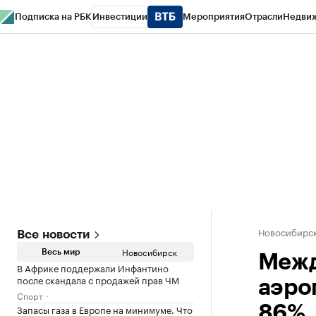
Подписка на РБК
Инвестиции
Мероприятия
Отрасли
Недви
РБК Курсы
РБК Life
Тренды
Визионеры
Национальные проекты
Горо
Спецпроекты СПб
Конференции СПб
Спецпроекты
Проверка конт
Новосибирс
Все новости
Новосибирск
Весь мир
Межд
В Африке поддержали Инфантино
после скандала с продажей прав ЧМ
аэро
Спорт
Запасы газа в Европе на минимуме. Что
86%