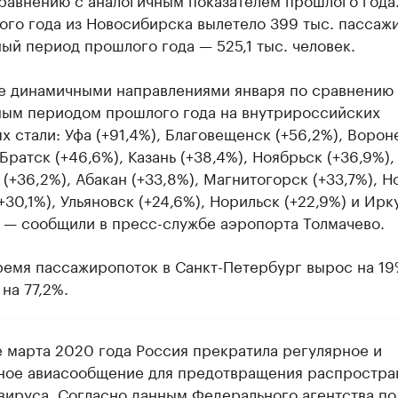
ого года из Новосибирска вылетело 399 тыс. пассажи
ый период прошлого года — 525,1 тыс. человек.
е динамичными направлениями января по сравнению
ным периодом прошлого года на внутрироссийских
х стали: Уфа (+91,4%), Благовещенск (+56,2%), Ворон
 Братск (+46,6%), Казань (+38,4%), Ноябрьск (+36,9%),
(+36,2%), Абакан (+33,8%), Магнитогорск (+33,7%), Н
+30,1%), Ульяновск (+24,6%), Норильск (+22,9%) и Ирк
, — сообщили в пресс-службе аэропорта Толмачево.
ремя пассажиропоток в Санкт-Петербург вырос на 19
на 77,2%.
е марта 2020 года Россия прекратила регулярное и
ное авиасообщение для предотвращения распростра
вируса. Согласно данным Федерального агентства по