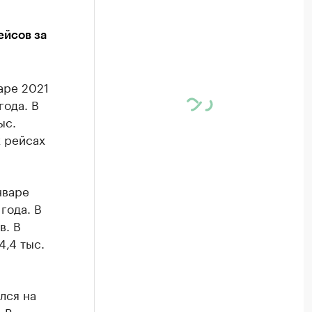
ейсов за
аре 2021
года. В
ыс.
 рейсах
нваре
года. В
в. В
,4 тыс.
лся на
 В