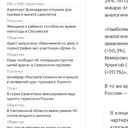
РБК и ПИК Серия плюс
январе эт
Аэропорт Домодедово открыли для
аналогичн
приема и вылета самолетов
Политика
Женщина и ребенок погибли во время
«Наиболе
непогоды в Смоленске
аналогич
Общество
авиалиния
Арест запросили обвиняемой по делу о
порнографии экс-участнице «Дома-2»
(+50,3%),
Общество
Кемерово 
Иран сообщил об «операции против
Уренгой (
целей врага» в Ормузском проливе
(+20,1%)»
Политика
Шнайдер обыграла Калинскую и вышла
в четвертый круг турнира в Торонто
В то же в
Спорт
России — 
В горах Казахстана эвакуировали еще
одного туриста из России
Общество
В Смоленской области ввели режим ЧС
В конц
после мощного циклона
чартер
Общество
корона
Что такое медленная жизнь и какую