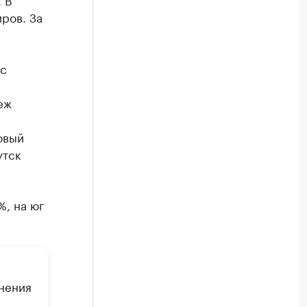
ров. За
 с
еж
овый
утск
%, на юг
нения