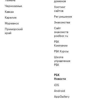
доменов
Черноземье
Хостинг
сайтов
Кавказ
Рег.решения
Карелия
Знакомства
Мурманск
Сайт
Приморский
знакомств
край
podbor.ru
РБК
Компании
РБК Курсы
Школа
управления
РБК
РБК
Новости
iOS
Android
AppGallery