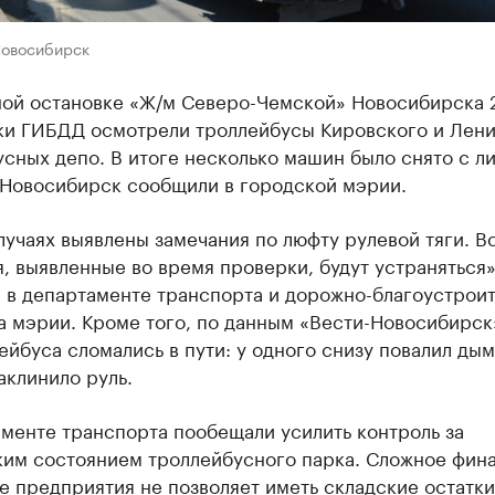
Новосибирск
ной остановке «Ж/м Северо-Чемской» Новосибирска 
ки ГИБДД осмотрели троллейбусы Кировского и Лен
сных депо. В итоге несколько машин было снято с л
 Новосибирск сообщили в городской мэрии.
лучаях выявлены замечания по люфту рулевой тяги. В
, выявленные во время проверки, будут устраняться»
 в департаменте транспорта и дорожно-благоустрои
а мэрии. Кроме того, по данным «Вести-Новосибирск
ейбуса сломались в пути: у одного снизу повалил дым
аклинило руль.
менте транспорта пообещали усилить контроль за
ким состоянием троллейбусного парка. Сложное фин
 предприятия не позволяет иметь складские остатки