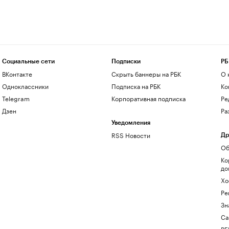
Социальные сети
Подписки
РБ
ВКонтакте
Скрыть баннеры на РБК
О 
Одноклассники
Подписка на РБК
Ко
Telegram
Корпоративная подписка
Ре
Дзен
Ра
Уведомления
RSS Новости
Др
Об
Ко
до
Хо
Ре
Зн
Са
РБ