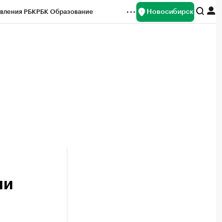
Новосибирск
вления РБК
РБК Образование
редитные рейтинги
Франшизы
Газета
ок наличной валюты
ли