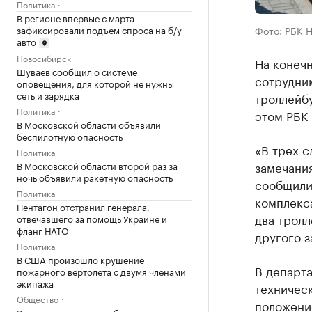
Политика
В регионе впервые с марта
зафиксировали подъем спроса на б/у
Фото: РБК 
авто
Новосибирск
На конеч
Шуваев сообщил о системе
сотрудни
оповещения, для которой не нужны
сеть и зарядка
троллейбу
Политика
этом РБК
В Московской области объявили
беспилотную опасность
«В трех с
Политика
замечания
В Московской области второй раз за
ночь объявили ракетную опасность
сообщили
Политика
комплекс
Пентагон отстранил генерала,
два тролл
отвечавшего за помощь Украине и
фланг НАТО
другого з
Политика
В США произошло крушение
В департа
пожарного вертолета с двумя членами
экипажа
техничес
Общество
положение