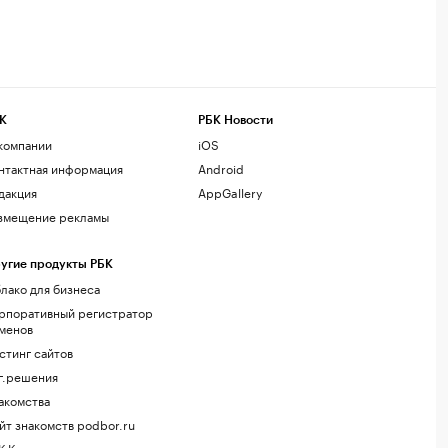
К
РБК Новости
компании
iOS
нтактная информация
Android
дакция
AppGallery
змещение рекламы
угие продукты РБК
лако для бизнеса
рпоративный регистратор
менов
стинг сайтов
г.решения
акомства
йт знакомств podbor.ru
К Компании