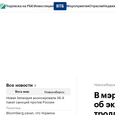
Подписка на РБК
Инвестиции
Мероприятия
Отрасли
Недви
РБК Курсы
РБК Life
Тренды
Визионеры
Национальные проекты
Горо
Спецпроекты СПб
Конференции СПб
Спецпроекты
Проверка конт
Новосибирс
Все новости
Новосибирск
Весь мир
В мэ
Новая Зеландия анонсировала 36-й
пакет санкций против России
об э
Политика
Bloomberg узнал, что Украина
трол