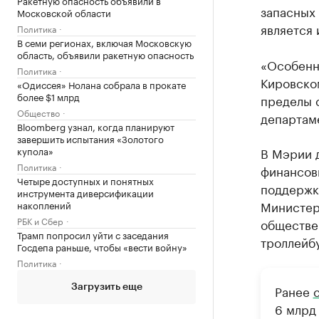
Ракетную опасность объявили в
запасных 
Московской области
является
Политика
В семи регионах, включая Московскую
область, объявили ракетную опасность
«Особенно
Политика
Кировско
«Одиссея» Нолана собрала в прокате
более $1 млрд
пределы 
Общество
департам
Bloomberg узнал, когда планируют
завершить испытания «Золотого
В Мэрии 
купола»
Политика
финансов
Четыре доступных и понятных
поддержк
инструмента диверсификации
Министер
накоплений
РБК и Сбер
обществе
Трамп попросил уйти с заседания
троллейб
Госдепа раньше, чтобы «вести войну»
Политика
Ранее
Загрузить еще
6 млрд