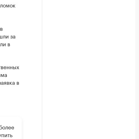
оломок
в
шли за
ли в
твенных
има
аявка в
более
упить