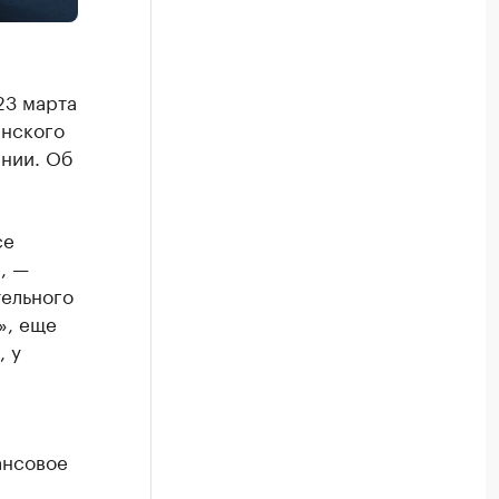
23 марта
инского
инии. Об
се
, —
тельного
», еще
, у
ансовое