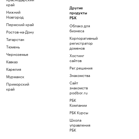
край
Другие
Нижний
продукты
Новгород
РБК
Пермский край
Облако для
бизнеса
Ростов-на-Дону
Корпоративный
Татарстан
регистратор
Тюмень
доменов
Черноземье
Хостинг
сайтов
Кавказ
Рег.решения
Карелия
Знакомства
Мурманск
Сайт
Приморский
знакомств
край
podbor.ru
РБК
Компании
РБК Курсы
Школа
управления
РБК