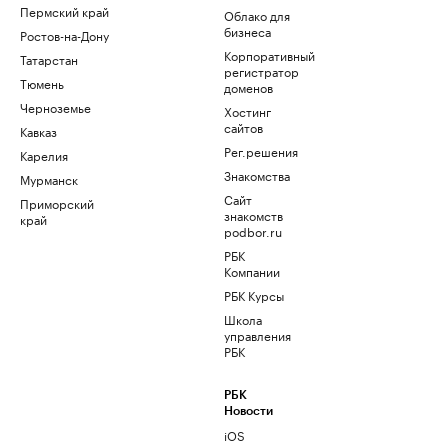
Пермский край
Облако для
бизнеса
Ростов-на-Дону
Корпоративный
Татарстан
регистратор
Тюмень
доменов
Черноземье
Хостинг
сайтов
Кавказ
Рег.решения
Карелия
Знакомства
Мурманск
Сайт
Приморский
знакомств
край
podbor.ru
РБК
Компании
РБК Курсы
Школа
управления
РБК
РБК
Новости
iOS