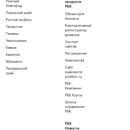
Нижний
продукты
Новгород
РБК
Пермский край
Облако для
бизнеса
Ростов-на-Дону
Корпоративный
Татарстан
регистратор
Тюмень
доменов
Черноземье
Хостинг
сайтов
Кавказ
Рег.решения
Карелия
Знакомства
Мурманск
Сайт
Приморский
знакомств
край
podbor.ru
РБК
Компании
РБК Курсы
Школа
управления
РБК
РБК
Новости